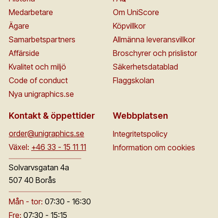
Medarbetare
Om UniScore
Ägare
Köpvillkor
Samarbetspartners
Allmänna leveransvillkor
Affärside
Broschyrer och prislistor
Kvalitet och miljö
Säkerhetsdatablad
Code of conduct
Flaggskolan
Nya unigraphics.se
Kontakt & öppettider
Webbplatsen
order@unigraphics.se
Integritetspolicy
Växel:
+46 33 - 15 11 11
Information om cookies
Solvarvsgatan 4a
507 40 Borås
Mån - tor:
07:30 - 16:30
Fre:
07:30 - 15:15