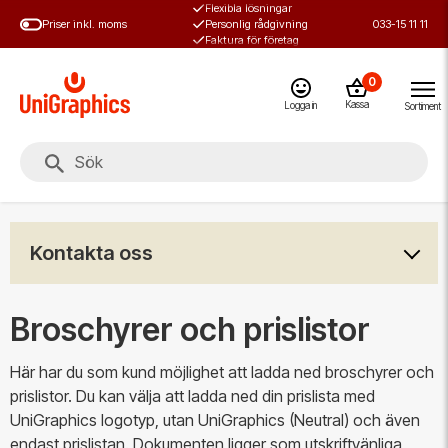
Flexibla lösningar
Hoppa
Priser inkl. moms
Personlig rådgivning
033-15 11 11
till
Faktura för företag
huvudinnehål
0
Kassa
Logga in
Sortiment
Kontakta oss
Broschyrer och prislistor
Här har du som kund möjlighet att ladda ned broschyrer och
prislistor. Du kan välja att ladda ned din prislista med
UniGraphics logotyp, utan UniGraphics (Neutral) och även
endast prislistan. Dokumenten ligger som utskriftvänliga