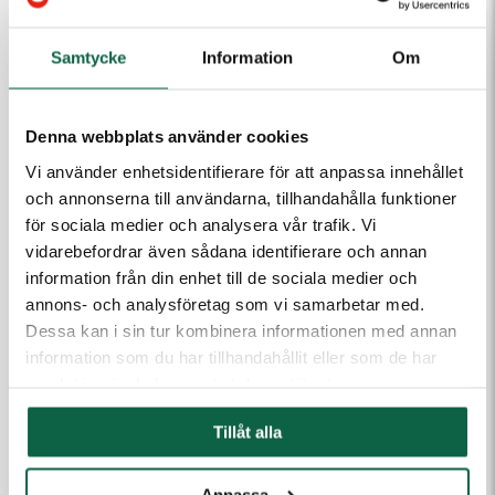
100 st
271,25 kr/st
PRODUKTEGENSKAPER
Samtycke
Information
Om
Höjd (mm)
Bredd (mm)
700
500
Denna webbplats använder cookies
Produkten är en beställningsvara. Ange dina uppgifter
Vi använder enhetsidentifierare för att anpassa innehållet
så kontaktar vi dig.
och annonserna till användarna, tillhandahålla funktioner
för sociala medier och analysera vår trafik. Vi
vidarebefordrar även sådana identifierare och annan
E-post
information från din enhet till de sociala medier och
annons- och analysföretag som vi samarbetar med.
Dessa kan i sin tur kombinera informationen med annan
Telefon
information som du har tillhandahållit eller som de har
samlat in när du har använt deras tjänster.
Meddelande till kundtjänst
Tillåt alla
Anpassa