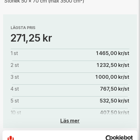
Storlek 50 x 70 cm (max 3500 cm²)
LÄGSTA PRIS
271,25 kr
1 st
1 465,00 kr/st
2 st
1 232,50 kr/st
3 st
1 000,00 kr/st
4 st
767,50 kr/st
5 st
532,50 kr/st
10 st
407,50 kr/st
Läs mer
25 st
326,25 kr/st
50 st
293,75 kr/st