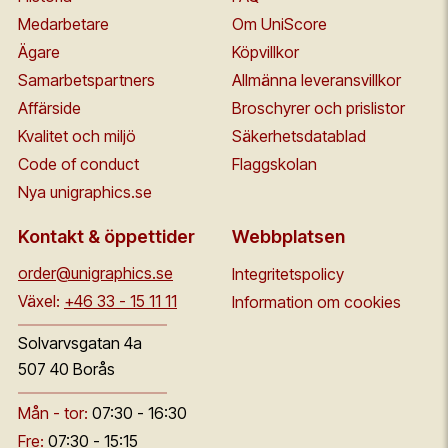
Medarbetare
Om UniScore
Ägare
Köpvillkor
Samarbetspartners
Allmänna leveransvillkor
Affärside
Broschyrer och prislistor
Kvalitet och miljö
Säkerhetsdatablad
Code of conduct
Flaggskolan
Nya unigraphics.se
Kontakt & öppettider
Webbplatsen
order@unigraphics.se
Integritetspolicy
Växel:
+46 33 - 15 11 11
Information om cookies
Solvarvsgatan 4a
507 40 Borås
Mån - tor:
07:30 - 16:30
Fre:
07:30 - 15:15