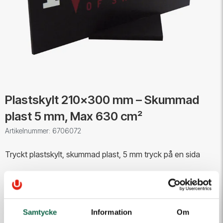
Plastskylt 210x300 mm – Skummad
plast 5 mm, Max 630 cm²
Artikelnummer: 6706072
Tryckt plastskylt, skummad plast, 5 mm tryck på en sida
Storlek 21 x 30 cm (max 630 cm²)
Samtycke
Information
Om
PRODUKTEGENSKAPER