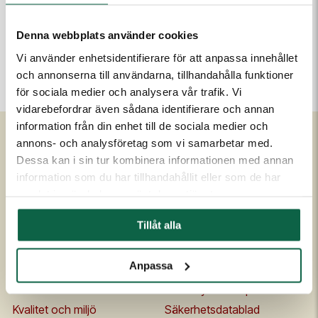
Höjd (mm)
Bredd (mm)
300
210
Denna webbplats använder cookies
Vi använder enhetsidentifierare för att anpassa innehållet
och annonserna till användarna, tillhandahålla funktioner
Denna produkt är för tillfället inte tillgänglig för köp.
för sociala medier och analysera vår trafik. Vi
vidarebefordrar även sådana identifierare och annan
information från din enhet till de sociala medier och
annons- och analysföretag som vi samarbetar med.
Dessa kan i sin tur kombinera informationen med annan
Om Unigraphics
Kundservice
information som du har tillhandahållit eller som de har
Om oss
Kontakta oss
samlat in när du har använt deras tjänster.
Historia
FAQ
Tillåt alla
Medarbetare
Om UniScore
Ägare
Köpvillkor
Anpassa
Samarbetspartners
Allmänna leveransvillkor
Affärside
Broschyrer och prislistor
Kvalitet och miljö
Säkerhetsdatablad