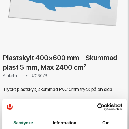
Plastskylt 400x600 mm – Skummad
plast 5 mm, Max 2400 cm²
Artikelnummer: 6706076
Tryckt plastskylt, skummad PVC 5mm tryck på en sida
Storlek 40 x 60 cm cm (max2400 cm²)
Samtycke
Information
Om
PRODUKTEGENSKAPER