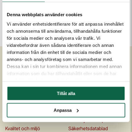
Höjd (mm)
Bredd (mm)
600
400
Denna webbplats använder cookies
Vi använder enhetsidentifierare för att anpassa innehållet
och annonserna till användarna, tillhandahålla funktioner
Denna produkt är för tillfället inte tillgänglig för köp.
för sociala medier och analysera vår trafik. Vi
vidarebefordrar även sådana identifierare och annan
information från din enhet till de sociala medier och
annons- och analysföretag som vi samarbetar med.
Dessa kan i sin tur kombinera informationen med annan
Om Unigraphics
Kundservice
information som du har tillhandahållit eller som de har
Om oss
Kontakta oss
samlat in när du har använt deras tjänster.
Historia
FAQ
Tillåt alla
Medarbetare
Om UniScore
Ägare
Köpvillkor
Anpassa
Samarbetspartners
Allmänna leveransvillkor
Affärside
Broschyrer och prislistor
Kvalitet och miljö
Säkerhetsdatablad