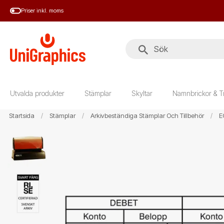
Hoppa
Priser inkl. moms
till
huvudinnehål
Utvalda produkter
Stämplar
Skyltar
Namnbrickor & T
Startsida
Stämplar
Arkivbeständiga Stämplar Och Tillbehör
E