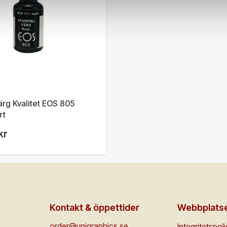
rg Kvalitet EOS 805
rt
kr
Kontakt & öppettider
Webbplats
order@unigraphics.se
Integritetspol