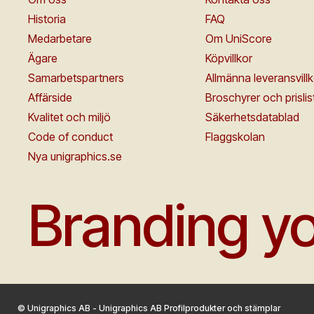
Historia
FAQ
Medarbetare
Om UniScore
Ägare
Köpvillkor
Samarbetspartners
Allmänna leveransvillk
Affärside
Broschyrer och prislis
Kvalitet och miljö
Säkerhetsdatablad
Code of conduct
Flaggskolan
Nya unigraphics.se
Branding yo
© Unigraphics AB - Unigraphics AB Profilprodukter och stämplar