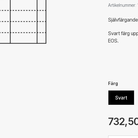
Artikelnummer
Självfärgand
Svart färg up
EOS.
Färg
Svart
732,50