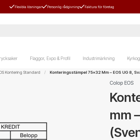
Flexibla lösningar
Personlig rådgivning
Faktura för företag
rycksaker
Flaggor, Expo & Profil
Industrimärkning
Kyrkog
OS Kontering Standard
Konteringsstämpel 75x32 Mm – EOS UG 8, Svar
Colop EOS
Kont
mm –
(Sven