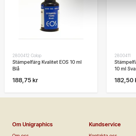
2800412 Colop
2800411
Stämpelfärg Kvalitet EOS 10 ml
Stämpelfä
Blå
10 ml Sva
188,75 kr
182,50 
Om Unigraphics
Kundservice
Om oss
Kontakta oss