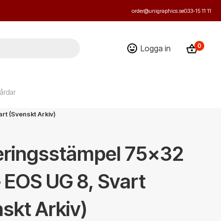
order@unigraphics.se
033-15 11 11
0
Logga in
årdar
t (Svenskt Arkiv)
eringsstämpel 75x32
 EOS UG 8, Svart
skt Arkiv)