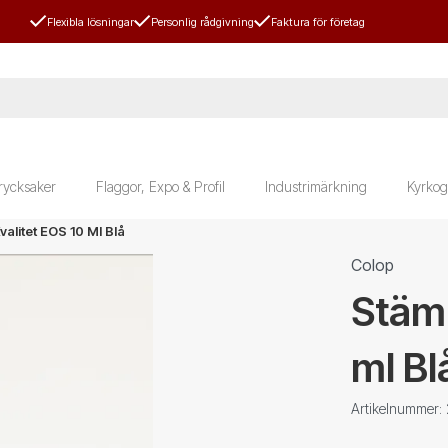
Flexibla lösningar
Personlig rådgivning
Faktura för företag
rycksaker
Flaggor, Expo & Profil
Industrimärkning
Kyrkog
alitet EOS 10 Ml Blå
Colop
Stämp
ml Bl
Artikelnummer: