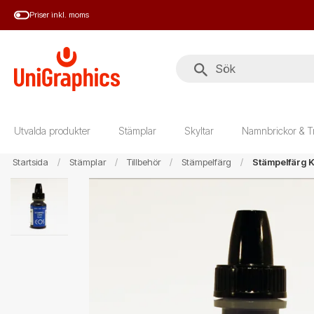
Hoppa
Priser inkl. moms
till
huvudinnehål
Utvalda produkter
Stämplar
Skyltar
Namnbrickor & T
Startsida
Stämplar
Tillbehör
Stämpelfärg
Stämpelfärg Kv