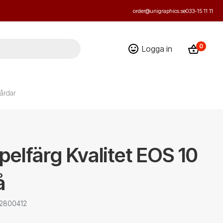
order@unigraphics.se
033-15 11 11
0
Logga in
årdar
elfärg Kvalitet EOS 10
å
 2800412