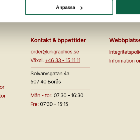
Anpassa
Kontakt & öppettider
Webbplats
order@unigraphics.se
Integritetspol
Växel:
+46 33 - 15 11 11
Information 
Solvarvsgatan 4a
507 40 Borås
or
Mån - tor:
07:30 - 16:30
tor
Fre:
07:30 - 15:15