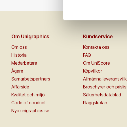
Om Unigraphics
Kundservice
Om oss
Kontakta oss
Historia
FAQ
Medarbetare
Om UniScore
Ägare
Köpvillkor
Samarbetspartners
Allmänna leveransvillk
Affärside
Broschyrer och prislis
Kvalitet och miljö
Säkerhetsdatablad
Code of conduct
Flaggskolan
Nya unigraphics.se