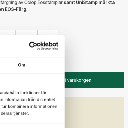
infärgning av Colop Eosstämplar
samt UniStamp märkta
en EOS-Färg
.
Grön
Röd
Viol
 kr
Om
Lägg i varukorgen
andahålla funktioner för
n information från din enhet
 tur kombinera informationen
GENSKAPER
deras tjänster.