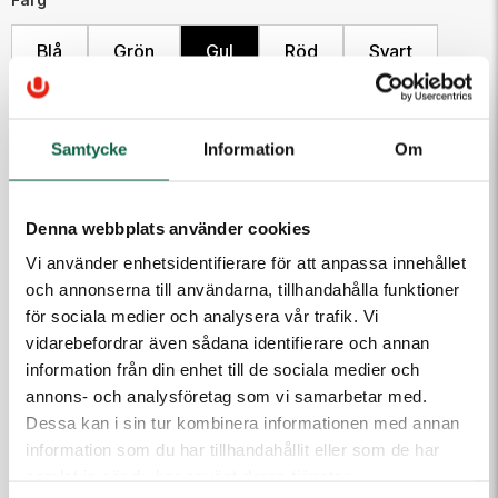
Blå
Grön
Gul
Röd
Svart
Vit
Samtycke
Information
Om
230,00 kr
Denna webbplats använder cookies
Antal
Vi använder enhetsidentifierare för att anpassa innehållet
Lägg i varukorgen
och annonserna till användarna, tillhandahålla funktioner
för sociala medier och analysera vår trafik. Vi
vidarebefordrar även sådana identifierare och annan
information från din enhet till de sociala medier och
PRODUKTEGENSKAPER
annons- och analysföretag som vi samarbetar med.
Färg
Dessa kan i sin tur kombinera informationen med annan
Gul
information som du har tillhandahållit eller som de har
samlat in när du har använt deras tjänster.