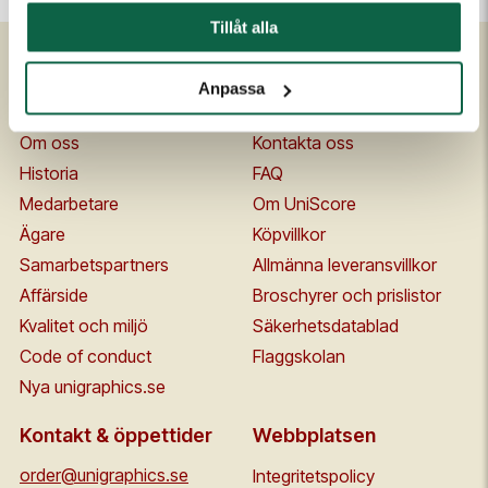
Tillåt alla
Anpassa
Om Unigraphics
Kundservice
Om oss
Kontakta oss
Historia
FAQ
Medarbetare
Om UniScore
Ägare
Köpvillkor
Samarbetspartners
Allmänna leveransvillkor
Affärside
Broschyrer och prislistor
Kvalitet och miljö
Säkerhetsdatablad
Code of conduct
Flaggskolan
Nya unigraphics.se
Kontakt & öppettider
Webbplatsen
order@unigraphics.se
Integritetspolicy