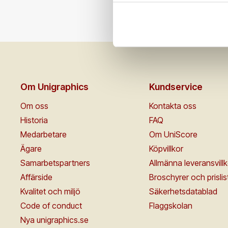
Om Unigraphics
Kundservice
Om oss
Kontakta oss
Historia
FAQ
Medarbetare
Om UniScore
Ägare
Köpvillkor
Samarbetspartners
Allmänna leveransvillk
Affärside
Broschyrer och prislis
Kvalitet och miljö
Säkerhetsdatablad
Code of conduct
Flaggskolan
Nya unigraphics.se