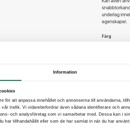
Kan även anvä
snabbtorkande
underlag inne
egenskaper.
Färg
Blå
230,00
Information
Antal
cookies
e för att anpassa innehållet och annonserna till användarna, tillh
vår trafik. Vi vidarebefordrar även sådana identifierare och anna
nnons- och analysföretag som vi samarbetar med. Dessa kan i sin
PRODUKTE
har tillhandahållit eller som de har samlat in när du har använt 
Färg