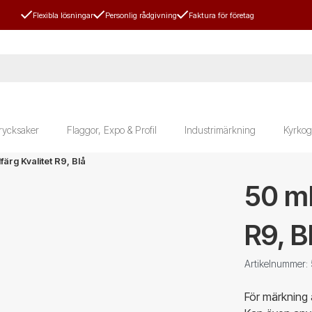
Flexibla lösningar
Personlig rådgivning
Faktura för företag
rycksaker
Flaggor, Expo & Profil
Industrimärkning
Kyrkog
ärg Kvalitet R9, Blå
50 ml
R9, B
Artikelnummer:
För märkning a