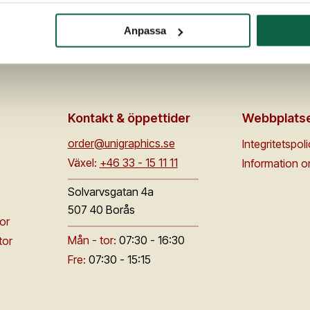
Blå
Anpassa
Kontakt & öppettider
Webbplats
order@unigraphics.se
Integritetspol
Växel:
+46 33 - 15 11 11
Information 
Solvarvsgatan 4a
507 40 Borås
or
Mån - tor:
07:30 - 16:30
tor
Fre:
07:30 - 15:15