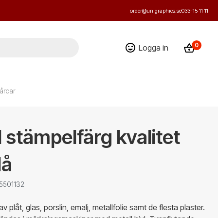
order@unigraphics.se
033-15 11 11
0
Logga in
årdar
 stämpelfärg kvalitet
lå
 5501132
v plåt, glas, porslin, emalj, metallfolie samt de flesta plaster.