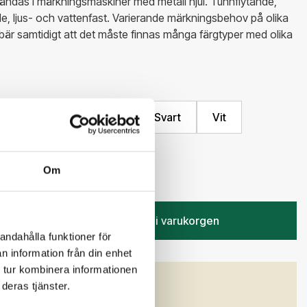
ndas i märkningsmaskiner med metall hjul. Tunnflytande,
, ljus- och vattenfast. Varierande märkningsbehov på olika
bär samtidigt att det måste finnas många färgtyper med olika
Grön
Gul
Röd
Svart
Vit
 kr
Om
Lägg i varukorgen
andahålla funktioner för
n information från din enhet
 tur kombinera informationen
GENSKAPER
deras tjänster.