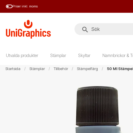
Hoppa
Priser inkl. moms
till
huvudinnehål
Utvalda produkter
Stämplar
Skyltar
Namnbrickor & T
Startsida
Stämplar
Tillbehör
Stämpelfärg
50 Ml Stämpelf