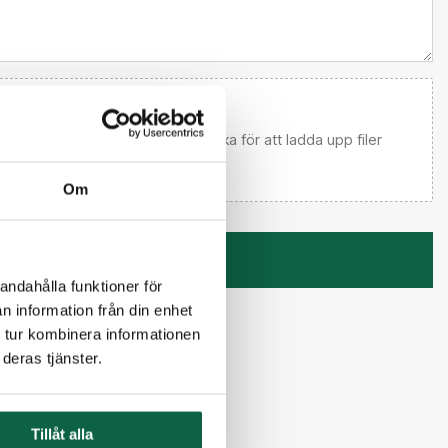
 email först) Dra och släpp eller klicka för att ladda upp filer
Om
Kontakta mig
andahålla funktioner för
n information från din enhet
 tur kombinera informationen
deras tjänster.
Tillåt alla