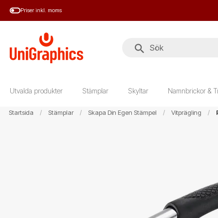
Hoppa
Priser inkl. moms
till
huvudinnehål
Utvalda produkter
Stämplar
Skyltar
Namnbrickor & T
Startsida
Stämplar
Skapa Din Egen Stämpel
Vitprägling