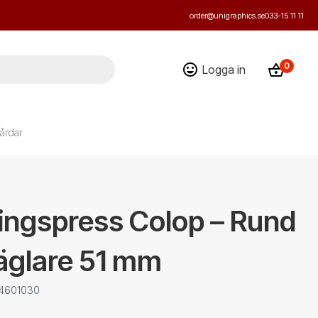
order@unigraphics.se
033-15 11 11
0
Logga in
årdar
ingspress Colop – Rund
äglare 51 mm
: 4601030