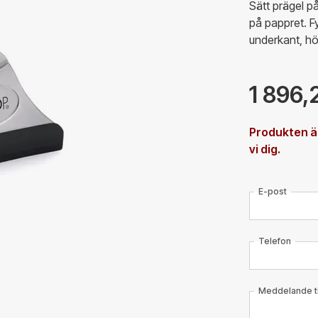
Sätt prägel p
på pappret. Fyr
underkant, hög
1 896,
Produkten är
vi dig.
E-post
Telefon
Meddelande til