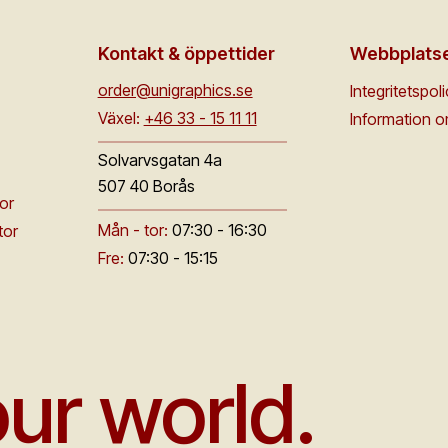
Kontakt & öppettider
Webbplats
order@unigraphics.se
Integritetspol
Växel:
+46 33 - 15 11 11
Information 
Solvarvsgatan 4a
507 40 Borås
or
Mån - tor:
07:30 - 16:30
tor
Fre:
07:30 - 15:15
ur world.