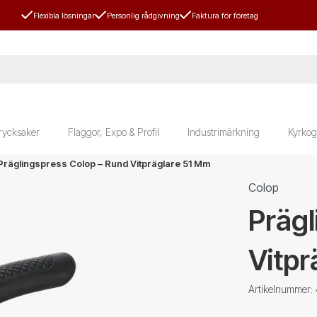
Flexibla lösningar
Personlig rådgivning
Faktura för företag
rycksaker
Flaggor, Expo & Profil
Industrimärkning
Kyrkog
Präglingspress Colop – Rund Vitpräglare 51 Mm
Colop
Prägl
Vitpr
Artikelnummer