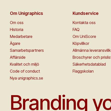
Om Unigraphics
Kundservice
Om oss
Kontakta oss
Historia
FAQ
Medarbetare
Om UniScore
Ägare
Köpvillkor
Samarbetspartners
Allmänna leveransvillk
Affärside
Broschyrer och prislis
Kvalitet och miljö
Säkerhetsdatablad
Code of conduct
Flaggskolan
Nya unigraphics.se
Branding yo