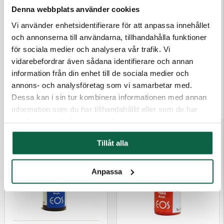
Denna webbplats använder cookies
Vi använder enhetsidentifierare för att anpassa innehållet
och annonserna till användarna, tillhandahålla funktioner
för sociala medier och analysera vår trafik. Vi
vidarebefordrar även sådana identifierare och annan
2800006 Noris-Color GMBH
2800002 Noris-Color GMBH
information från din enhet till de sociala medier och
Röd Stämpelfärg
Blå Stämpelfärg Kvalitet
annons- och analysföretag som vi samarbetar med.
Kvalitet S 10ml
S 10ml
Dessa kan i sin tur kombinera informationen med annan
120,00 kr
120,00 kr
information som du har tillhandahållit eller som de har
samlat in när du har använt deras tjänster.
Tillåt alla
Anpassa