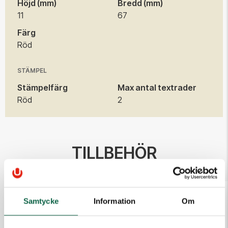
Höjd (mm)
Bredd (mm)
11
67
Färg
Röd
STÄMPEL
Stämpelfärg
Max antal textrader
Röd
2
TILLBEHÖR
Samtycke
Information
Om