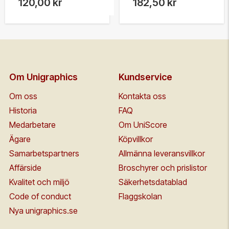
120,00 kr
182,50 kr
Om Unigraphics
Kundservice
Om oss
Kontakta oss
Historia
FAQ
Medarbetare
Om UniScore
Ägare
Köpvillkor
Samarbetspartners
Allmänna leveransvillkor
Affärside
Broschyrer och prislistor
Kvalitet och miljö
Säkerhetsdatablad
Code of conduct
Flaggskolan
Nya unigraphics.se