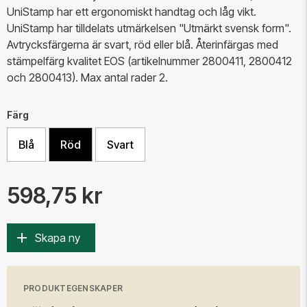
UniStamp har ett ergonomiskt handtag och låg vikt.
UniStamp har tilldelats utmärkelsen "Utmärkt svensk form".
Avtrycksfärgerna är svart, röd eller blå. Återinfärgas med
stämpelfärg kvalitet EOS (artikelnummer 2800411, 2800412
och 2800413). Max antal rader 2.
Färg
Blå
Röd
Svart
598,75 kr
Skapa ny
PRODUKTEGENSKAPER