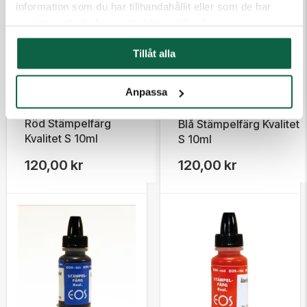
information som du har tillhandahållit eller som de har
samlat in när du har använt deras tjänster.
Tillåt alla
Anpassa
2800006 Noris-Color GMBH
2800002 Noris-Color GMBH
Röd Stämpelfärg
Blå Stämpelfärg Kvalitet
Kvalitet S 10ml
S 10ml
120,00 kr
120,00 kr