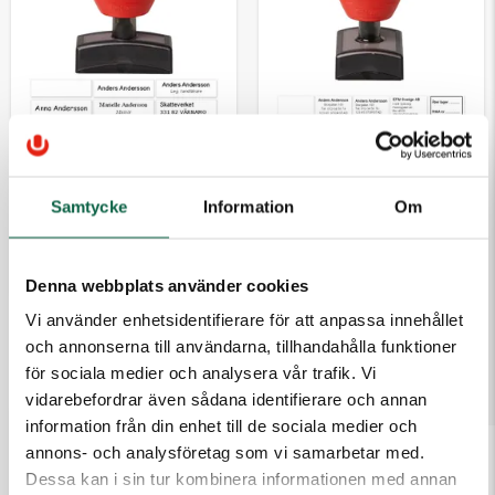
1000301 UniStamp
1000351 UniStamp
Stämpel 37x11 mm
Stämpel 37x23 mm
– UniStamp, Svart
Samtycke
Information
– UniStamp, Svart
Om
510,00 kr
741,25 kr
Denna webbplats använder cookies
Vi använder enhetsidentifierare för att anpassa innehållet
och annonserna till användarna, tillhandahålla funktioner
TILLBEHÖR
för sociala medier och analysera vår trafik. Vi
vidarebefordrar även sådana identifierare och annan
information från din enhet till de sociala medier och
annons- och analysföretag som vi samarbetar med.
Dessa kan i sin tur kombinera informationen med annan