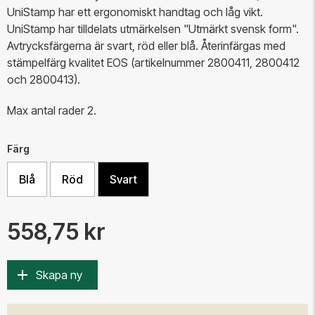
UniStamp har ett ergonomiskt handtag och låg vikt.
UniStamp har tilldelats utmärkelsen "Utmärkt svensk form".
Avtrycksfärgerna är svart, röd eller blå. Återinfärgas med
stämpelfärg kvalitet EOS (artikelnummer 2800411, 2800412
och 2800413).
Max antal rader 2.
Färg
Blå
Röd
Svart
558,75 kr
Skapa ny