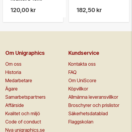
120,00 kr
182,50 kr
Om Unigraphics
Kundservice
Om oss
Kontakta oss
Historia
FAQ
Medarbetare
Om UniScore
Ägare
Köpvillkor
Samarbetspartners
Allmänna leveransvillkor
Affärside
Broschyrer och prislistor
Kvalitet och miljö
Säkerhetsdatablad
Code of conduct
Flaggskolan
Nya unigraphics.se