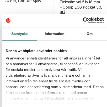
20 Set, Gör Det Själv
Fickstämpel 51x18 mm
– Colop EOS Pocket 30,
Blå
85,00 kr
913,75 kr
Samtycke
Information
Om
Denna webbplats använder cookies
Vi använder enhetsidentifierare för att anpassa innehållet
och annonserna till användarna, tillhandahålla funktioner
för sociala medier och analysera vår trafik. Vi
vidarebefordrar även sådana identifierare och annan
information från din enhet till de sociala medier och
annons- och analysföretag som vi samarbetar med. Dessa
1006915 Colop
1006913 Colop
kan i sin tur kombinera informationen med annan
Fickstämpel 51x18 mm
Fickstämpel 51x18 mm
– Colop EOS Pocket 30,
– Colop EOS Pocket 30,
information som du har tillhandahållit eller som de har
Grön
Röd
samlat in när du har använt deras tjänster.