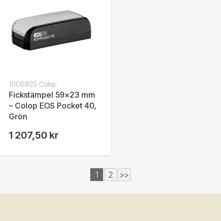
1006925 Colop
Fickstämpel 59x23 mm
– Colop EOS Pocket 40,
Grön
1 207,50 kr
1
2
>>