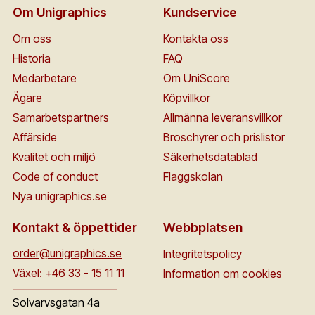
Om Unigraphics
Kundservice
Om oss
Kontakta oss
Historia
FAQ
Medarbetare
Om UniScore
Ägare
Köpvillkor
Samarbetspartners
Allmänna leveransvillkor
Affärside
Broschyrer och prislistor
Kvalitet och miljö
Säkerhetsdatablad
Code of conduct
Flaggskolan
Nya unigraphics.se
Kontakt & öppettider
Webbplatsen
order@unigraphics.se
Integritetspolicy
Växel:
+46 33 - 15 11 11
Information om cookies
Solvarvsgatan 4a