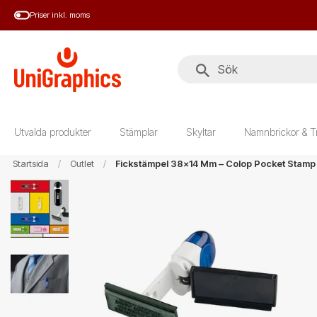
Hoppa
Priser inkl. moms
till
huvudinnehål
Utvalda produkter
Stämplar
Skyltar
Namnbrickor & T
Startsida
Outlet
Fickstämpel 38x14 Mm – Colop Pocket Stamp