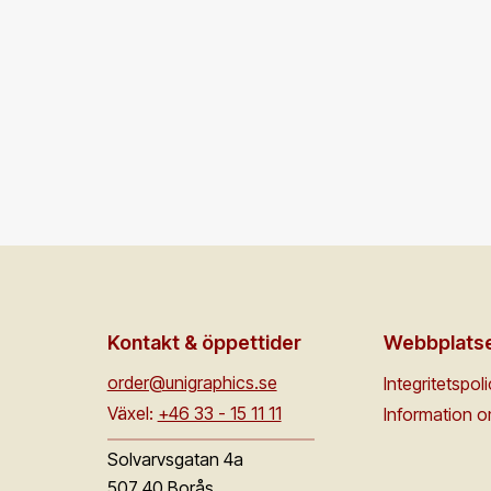
Kontakt & öppettider
Webbplats
order@unigraphics.se
Integritetspol
Växel:
+46 33 - 15 11 11
Information 
Solvarvsgatan 4a
507 40 Borås