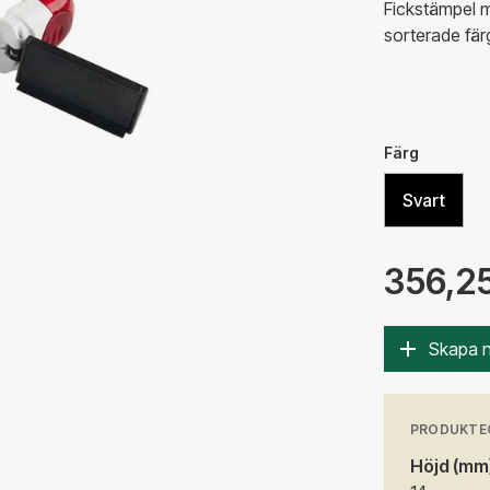
Fickstämpel m
sorterade färg
Färg
Svart
356,25
Skapa 
PRODUKTE
Höjd (mm