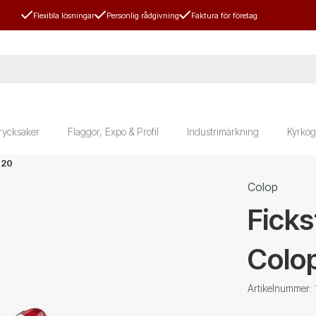
Flexibla lösningar
Personlig rådgivning
Faktura för företag
rycksaker
Flaggor, Expo & Profil
Industrimärkning
Kyrkog
 20
Colop
Fick
Colo
Artikelnummer