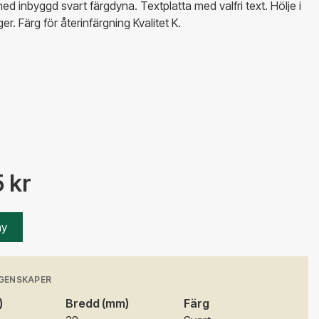
ed inbyggd svart färgdyna. Textplatta med valfri text. Hölje i
er. Färg för återinfärgning Kvalitet K.
 kr
ny
GENSKAPER
)
Bredd (mm)
Färg