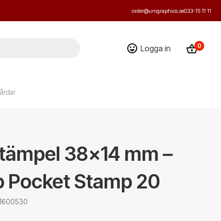
order@unigraphics.se
033-15 11 11
0
Logga in
årdar
stämpel 38x14 mm –
p Pocket Stamp 20
: 1600530