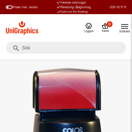
Flexibla lösningar
Hoppa
Priser inkl. moms
Personlig rådgivning
033-15 11 11
till
Faktura för företag
huvudinnehål
0
Kassa
Logga in
Sortiment