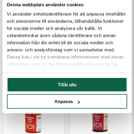
Denna webbplats använder cookies
Vi använder enhetsidentifierare för att anpassa innehållet
och annonserna till användarna, tillhandahålla funktioner
för sociala medier och analysera vår trafik. Vi
vidarebefordrar även sådana identifierare och annan
information från din enhet till de sociala medier och
2800412 Colop
2800415 Colop
Stämpelfärg Kvalitet
Stämpelfärg Kvalitet
annons- och analysföretag som vi samarbetar med.
EOS 10 ml Blå
EOS 10 ml Grön
Dessa kan i sin tur kombinera informationen med annan
information som du har tillhandahållit eller som de har
188,75 kr
188,75 kr
samlat in när du har använt deras tjänster.
Tillåt alla
Anpassa