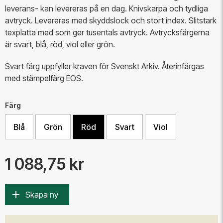
leverans- kan levereras på en dag. Knivskarpa och tydliga
avtryck. Levereras med skyddslock och stort index.
Slitstark
texplatta med som ger tusentals avtryck.
Avtrycksfärgerna
är svart, blå, röd, viol eller grön.
​Svart färg uppfyller kraven för Svenskt Arkiv. Återinfärgas
med stämpelfärg EOS.
Färg
Blå
Grön
Röd
Svart
Viol
1 088,75 kr
Skapa ny