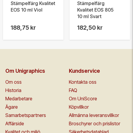
Stämpelfärg Kvalitet
Stämpelfärg
EOS 10 ml Viol
Kvalitet EOS 805
10 ml Svart
188,75 kr
182,50 kr
Om Unigraphics
Kundservice
Om oss
Kontakta oss
Historia
FAQ
Medarbetare
Om UniScore
Ägare
Köpvillkor
Samarbetspartners
Allmänna leveransvillkor
Affärside
Broschyrer och prislistor
Kvalitet och miljö
Säkerhetsdatablad