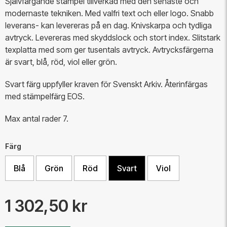
Självfärgande stämpel tillverkad med den senaste och
modernaste tekniken. Med valfri text och eller logo. Snabb
leverans- kan levereras på en dag. Knivskarpa och tydliga
avtryck. Levereras med skyddslock och stort index.
Slitstark
texplatta med som ger tusentals avtryck.
Avtrycksfärgerna
är svart, blå, röd, viol eller grön.
​Svart färg uppfyller kraven för Svenskt Arkiv. Återinfärgas
med stämpelfärg EOS.
Max antal rader 7.
Färg
Blå
Grön
Röd
Svart
Viol
1 302,50 kr