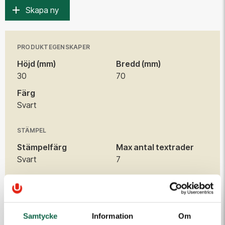
Skapa ny
PRODUKTEGENSKAPER
Höjd (mm)
Bredd (mm)
30
70
Färg
Svart
STÄMPEL
Stämpelfärg
Max antal textrader
Svart
7
TILLBEHÖR
Samtycke
Information
Om