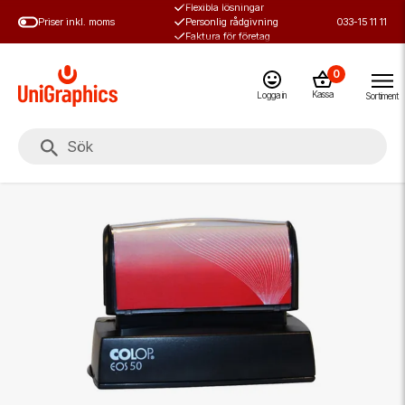
Flexibla lösningar
Hoppa
Priser inkl. moms
Personlig rådgivning
033-15 11 11
till
Faktura för företag
huvudinnehål
0
Kassa
Logga in
Sortiment