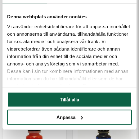
Denna webbplats använder cookies
Vi använder enhetsidentifierare för att anpassa innehållet
och annonserna till användarna, tillhandahålla funktioner
för sociala medier och analysera vår trafik. Vi
vidarebefordrar även sådana identifierare och annan
information från din enhet till de sociala medier och
annons- och analysföretag som vi samarbetar med.
2800412 Colop
2800415 Colop
Dessa kan i sin tur kombinera informationen med annan
Stämpelfärg Kvalitet
Stämpelfärg Kvalitet
information som du har tillhandahållit eller som de har
EOS 10 ml Blå
EOS 10 ml Grön
samlat in när du har använt deras tjänster.
188,75 kr
188,75 kr
Tillåt alla
Anpassa