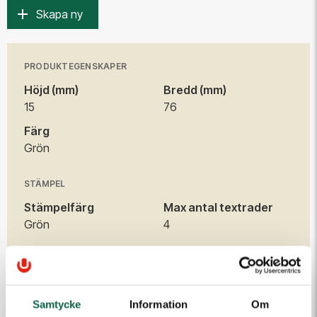
Skapa ny
PRODUKTEGENSKAPER
Höjd (mm)
Bredd (mm)
15
76
Färg
Grön
STÄMPEL
Stämpelfärg
Max antal textrader
Grön
4
TILLBEHÖR
Samtycke
Information
Om