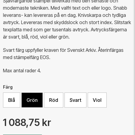
Självfärgande stämpel tillverkad med den senaste och
modernaste tekniken. Med valfri text och eller logo. Snabb
leverans- kan levereras på en dag. Knivskarpa och tydliga
avtryck. Levereras med skyddslock och stort index.
Slitstark
texplatta med som ger tusentals avtryck.
Avtrycksfärgerna
är svart, blå, röd, viol eller grön.
​Svart färg uppfyller kraven för Svenskt Arkiv. Återinfärgas
med stämpelfärg EOS.
Max antal rader 4.
Färg
Blå
Grön
Röd
Svart
Viol
1 088,75 kr