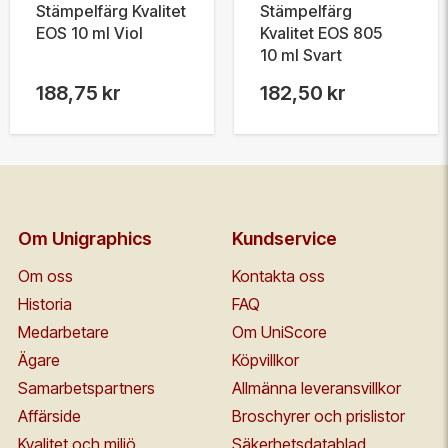
Stämpelfärg Kvalitet
Stämpelfärg
EOS 10 ml Viol
Kvalitet EOS 805
10 ml Svart
188,75 kr
182,50 kr
Om Unigraphics
Kundservice
Om oss
Kontakta oss
Historia
FAQ
Medarbetare
Om UniScore
Ägare
Köpvillkor
Samarbetspartners
Allmänna leveransvillkor
Affärside
Broschyrer och prislistor
Kvalitet och miljö
Säkerhetsdatablad