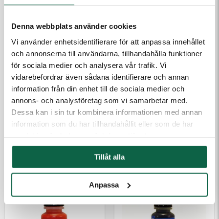
Denna webbplats använder cookies
Vi använder enhetsidentifierare för att anpassa innehållet
och annonserna till användarna, tillhandahålla funktioner
för sociala medier och analysera vår trafik. Vi
vidarebefordrar även sådana identifierare och annan
information från din enhet till de sociala medier och
annons- och analysföretag som vi samarbetar med.
2800412 Colop
2800415 Colop
Dessa kan i sin tur kombinera informationen med annan
Stämpelfärg Kvalitet
Stämpelfärg Kvalitet
information som du har tillhandahållit eller som de har
EOS 10 ml Blå
EOS 10 ml Grön
samlat in när du har använt deras tjänster.
188,75 kr
188,75 kr
Tillåt alla
Anpassa