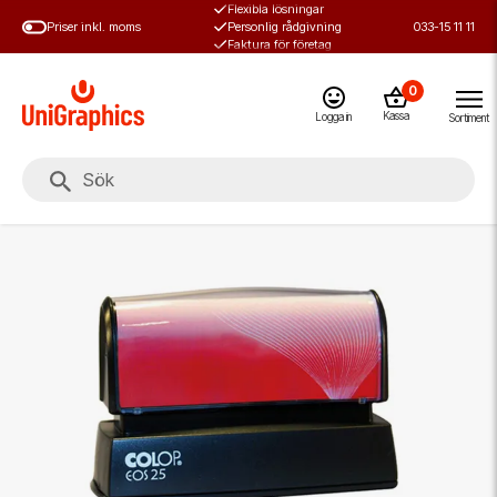
Flexibla lösningar
Hoppa
Priser inkl. moms
Personlig rådgivning
033-15 11 11
till
Faktura för företag
huvudinnehål
0
Kassa
Logga in
Sortiment