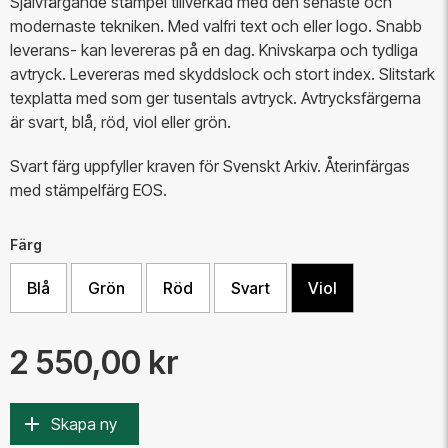
Självfärgande stämpel tillverkad med den senaste och
modernaste tekniken. Med valfri text och eller logo. Snabb
leverans- kan levereras på en dag. Knivskarpa och tydliga
avtryck. Levereras med skyddslock och stort index.
Slitstark
texplatta med som ger tusentals avtryck.
Avtrycksfärgerna
är svart, blå, röd, viol eller grön.
​Svart färg uppfyller kraven för Svenskt Arkiv. Återinfärgas
med stämpelfärg EOS.
Färg
Blå
Grön
Röd
Svart
Viol
2 550,00 kr
Skapa ny