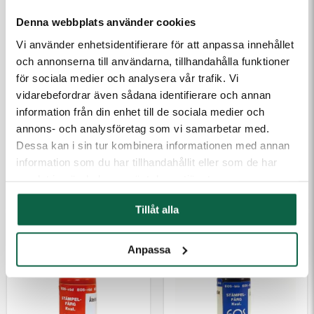
Denna webbplats använder cookies
Vi använder enhetsidentifierare för att anpassa innehållet
och annonserna till användarna, tillhandahålla funktioner
för sociala medier och analysera vår trafik. Vi
vidarebefordrar även sådana identifierare och annan
information från din enhet till de sociala medier och
2800412 Colop
2800415 Colop
annons- och analysföretag som vi samarbetar med.
Stämpelfärg Kvalitet
Stämpelfärg Kvalitet
Dessa kan i sin tur kombinera informationen med annan
EOS 10 ml Blå
EOS 10 ml Grön
information som du har tillhandahållit eller som de har
samlat in när du har använt deras tjänster.
188,75 kr
188,75 kr
Tillåt alla
Anpassa