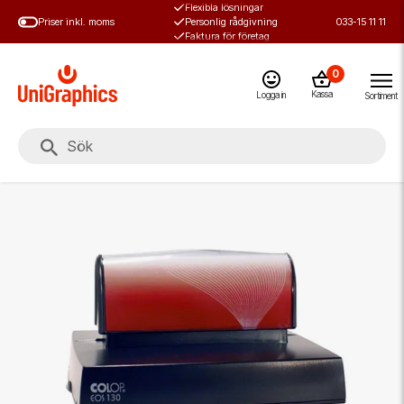
Flexibla lösningar
Hoppa
Priser inkl. moms
Personlig rådgivning
033-15 11 11
till
Faktura för företag
huvudinnehål
0
Kassa
Logga in
Sortiment