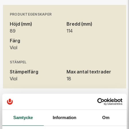
PRODUKTEGENSKAPER
Höjd (mm)
Bredd (mm)
89
114
Färg
Viol
STÄMPEL
Stämpelfärg
Max antal textrader
Viol
18
TILLBEHÖR
Samtycke
Information
Om