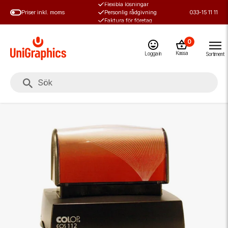
Flexibla lösningar
Hoppa
Priser inkl. moms
Personlig rådgivning
033-15 11 11
till
Faktura för företag
huvudinnehål
0
Kassa
Logga in
Sortiment