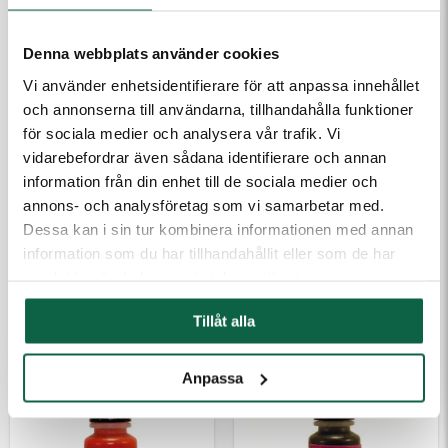
Denna webbplats använder cookies
Vi använder enhetsidentifierare för att anpassa innehållet
och annonserna till användarna, tillhandahålla funktioner
för sociala medier och analysera vår trafik. Vi
vidarebefordrar även sådana identifierare och annan
information från din enhet till de sociala medier och
annons- och analysföretag som vi samarbetar med.
2800412 Colop
2800415 Colop
Dessa kan i sin tur kombinera informationen med annan
Stämpelfärg Kvalitet
Stämpelfärg Kvalitet
information som du har tillhandahållit eller som de har
EOS 10 ml Blå
EOS 10 ml Grön
samlat in när du har använt deras tjänster.
188,75 kr
188,75 kr
Tillåt alla
Anpassa