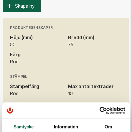
Skapa ny
PRODUKTEGENSKAPER
Höjd (mm)
Bredd (mm)
50
75
Färg
Röd
STÄMPEL
Stämpelfärg
Max antal textrader
Röd
10
TILLBEHÖR
Samtycke
Information
Om