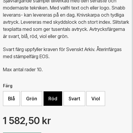
Självfärgande stämpel tillverkad med den senaste och
modernaste tekniken. Med valfri text och eller logo. Snabb
leverans- kan levereras på en dag. Knivskarpa och tydliga
avtryck. Levereras med skyddslock och stort index.
Slitstark
texplatta med som ger tusentals avtryck.
Avtrycksfärgerna
är svart, blå, röd, viol eller grön.
​Svart färg uppfyller kraven för Svenskt Arkiv. Återinfärgas
med stämpelfärg EOS.
Max antal rader 10.
Färg
Blå
Grön
Röd
Svart
Viol
1 582,50 kr