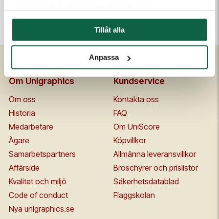
samlat in när du har använt deras tjänster.
Vit
Tillåt alla
Anpassa
Om Unigraphics
Kundservice
Om oss
Kontakta oss
Historia
FAQ
Medarbetare
Om UniScore
Ägare
Köpvillkor
Samarbetspartners
Allmänna leveransvillkor
Affärside
Broschyrer och prislistor
Kvalitet och miljö
Säkerhetsdatablad
Code of conduct
Flaggskolan
Nya unigraphics.se