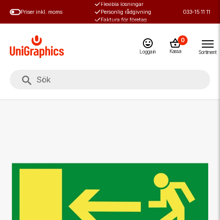
Flexibla lösningar
Hoppa
Priser inkl. moms
Personlig rådgivning
033-15 11 11
till
Faktura för företag
huvudinnehål
0
Kassa
Logga in
Sortiment