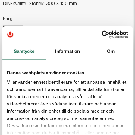
DIN-kvalite. Storlek 300 x 150 mm..
Färg
Vit
Samtycke
Information
Om
492,50 kr
Antal
Denna webbplats använder cookies
Lägg i varukorgen
Vi använder enhetsidentifierare för att anpassa innehållet
och annonserna till användarna, tillhandahålla funktioner
för sociala medier och analysera vår trafik. Vi
vidarebefordrar även sådana identifierare och annan
PRODUKTEGENSKAPER
information från din enhet till de sociala medier och
Höjd (mm)
Bredd (mm)
annons- och analysföretag som vi samarbetar med.
150
300
Dessa kan i sin tur kombinera informationen med annan
information som du har tillhandahållit eller som de har
Färg