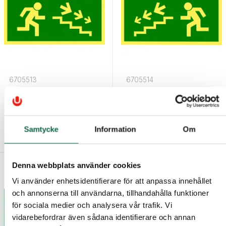
6705513
6705514
Nödskylt Trappa Höger
Nödskylt Trappa
Ned 300x150 mm
Vänster Ned 300x150
mm
Samtycke
Information
Om
492,50 kr
492,50 kr
Denna webbplats använder cookies
Vi använder enhetsidentifierare för att anpassa innehållet
och annonserna till användarna, tillhandahålla funktioner
för sociala medier och analysera vår trafik. Vi
vidarebefordrar även sådana identifierare och annan