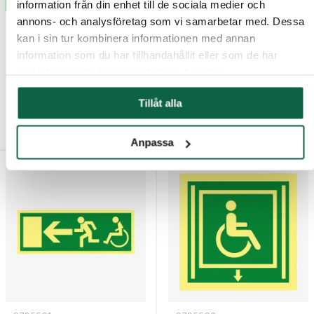
information från din enhet till de sociala medier och
annons- och analysföretag som vi samarbetar med. Dessa
kan i sin tur kombinera informationen med annan
information som du har tillhandahållit eller som de har
6705502
6705560
samlat in när du har använt deras tjänster.
Nödskylt Vänster –
Skylt Tillf. utrymn.plats
Aluminium MEGA
200x200 mm – Plast
Tillåt alla
492,50 kr
136,25 kr
Anpassa