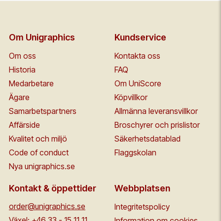
Om Unigraphics
Kundservice
Om oss
Kontakta oss
Historia
FAQ
Medarbetare
Om UniScore
Ägare
Köpvillkor
Samarbetspartners
Allmänna leveransvillkor
Affärside
Broschyrer och prislistor
Kvalitet och miljö
Säkerhetsdatablad
Code of conduct
Flaggskolan
Nya unigraphics.se
Kontakt & öppettider
Webbplatsen
order@unigraphics.se
Integritetspolicy
Växel:
+46 33 - 15 11 11
Information om cookies