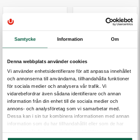
Bild saknas
6704108
Informationstavla
Samtycke
Information
980x830 mm –
Om
Tradition, Svart
Denna webbplats använder cookies
Vi använder enhetsidentifierare för att anpassa innehållet
6704237
Informationstavla
och annonserna till användarna, tillhandahålla funktioner
1400x1050 mm –
för sociala medier och analysera vår trafik. Vi
Tradition 2-dörr,
vidarebefordrar även sådana identifierare och annan
Svart
information från din enhet till de sociala medier och
annons- och analysföretag som vi samarbetar med.
10 387,50 kr
5 227,50 kr
Dessa kan i sin tur kombinera informationen med annan
information som du har tillhandahållit eller som de har
samlat in när du har använt deras tjänster.