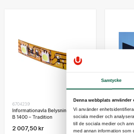
Samtycke
Denna webbplats använder 
6704239
6704654
Vi använder enhetsidentifierar
Informationavla Belysningspaket
Folietext
B 1400 – Tradition
Toppskyl
sociala medier och analysera 
till de sociala medier och a
2 007,50 kr
1 217,50
med annan information som du 