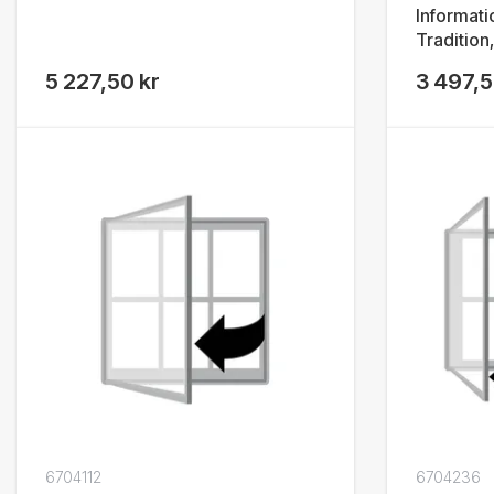
Informat
Tradition
5 227,50 kr
3 497,5
6704112
6704236