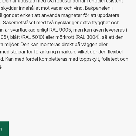
. Den är utrustad med två robusta dörrar i chock-resistent
 skyddar innehållet mot väder och vind. Bakpanelen i
tål gör det enkelt att använda magneter för att uppdatera
. Säkerhetslåset med två nycklar ger extra trygghet och
lan är svartlackad enligt RAL 9005, men kan även levereras i
05), blått (RAL 5010) eller mörkrött (RAL 3004), så att den
ika miljöer. Den kan monteras direkt på väggen eller
ed stolpar för förankring i marken, vilket gör den flexibel
d. Kan med fördel kompletteras med toppskylt, folietext och
g.
m