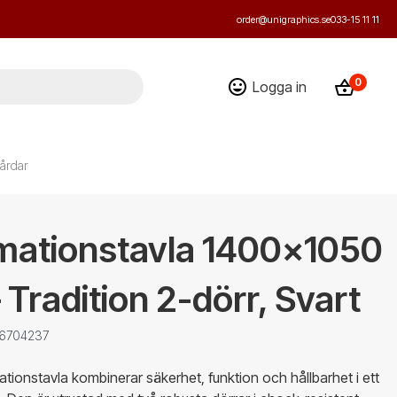
order@unigraphics.se
033-15 11 11
0
Logga in
årdar
rmationstavla 1400x1050
Tradition 2-dörr, Svart
 6704237
tionstavla kombinerar säkerhet, funktion och hållbarhet i ett