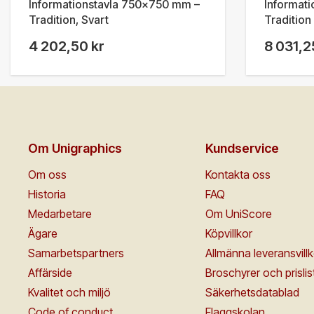
Informationstavla 750x750 mm –
Informat
Tradition, Svart
Tradition
4 202,50 kr
8 031,2
Om Unigraphics
Kundservice
Om oss
Kontakta oss
Historia
FAQ
Medarbetare
Om UniScore
Ägare
Köpvillkor
Samarbetspartners
Allmänna leveransvillk
Affärside
Broschyrer och prislis
Kvalitet och miljö
Säkerhetsdatablad
Code of conduct
Flaggskolan