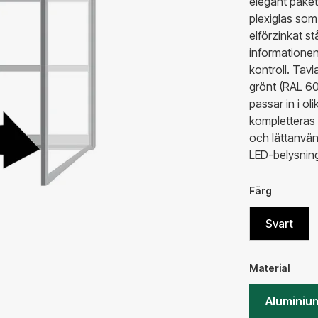
elegant paket
plexiglas som
elförzinkat s
informationen
kontroll. Tav
grönt (RAL 60
passar in i ol
kompletteras m
och lättanvän
LED-belysnin
Färg
Svart
Material
Aluminiu