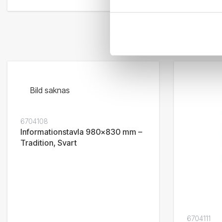
Bild saknas
6704108
Informationstavla 980x830 mm –
Tradition, Svart
6704111