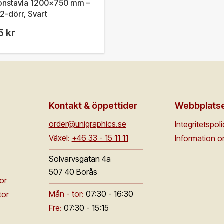
ionstavla 1200x750 mm –
 2-dörr, Svart
5 kr
Kontakt & öppettider
Webbplats
order@unigraphics.se
Integritetspol
Växel:
+46 33 - 15 11 11
Information 
Solvarvsgatan 4a
507 40 Borås
or
Mån - tor:
07:30 - 16:30
tor
Fre:
07:30 - 15:15