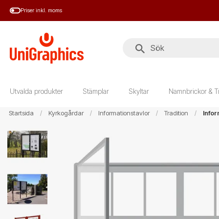
Hoppa
Priser inkl. moms
till
huvudinnehål
Utvalda produkter
Stämplar
Skyltar
Namnbrickor & T
Startsida
Kyrkogårdar
Informationstavlor
Tradition
Infor