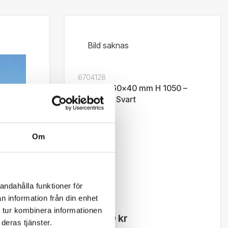
Bild saknas
6704128
Stolpset 60x40 mm H 1050 –
Tradition, Svart
Om
andahålla funktioner för
ion B
n information från din enhet
 tur kombinera informationen
5 115,00 kr
deras tjänster.