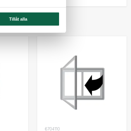
Tillåt alla
6704110