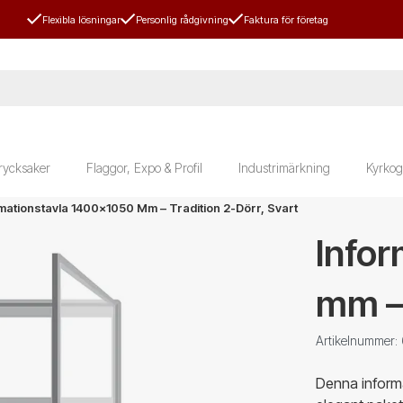
Flexibla lösningar
Personlig rådgivning
Faktura för företag
rycksaker
Flaggor, Expo & Profil
Industrimärkning
Kyrkog
mationstavla 1400x1050 Mm – Tradition 2-Dörr, Svart
Info
mm – 
Artikelnummer:
Denna informa