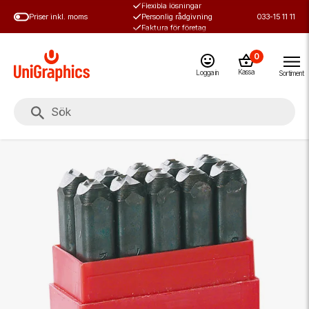
Flexibla lösningar
Hoppa
Priser inkl. moms
Personlig rådgivning
033-15 11 11
till
Faktura för företag
huvudinnehål
0
Kassa
Logga in
Sortiment