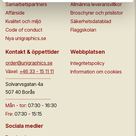
Samarbetspartners
Allmänna leveransvillkor
Affärside
Broschyrer och prislistor
Kvalitet och miljö
Säkerhetsdatablad
Code of conduct
Flaggskolan
Nya unigraphics.se
Kontakt & öppettider
Webbplatsen
order@unigraphics.se
Integritetspolicy
Växel:
+46 33 - 15 11 11
Information om cookies
Solvarvsgatan 4a
507 40 Borås
Mån - tor:
07:30 - 16:30
Fre:
07:30 - 15:15
Sociala medier