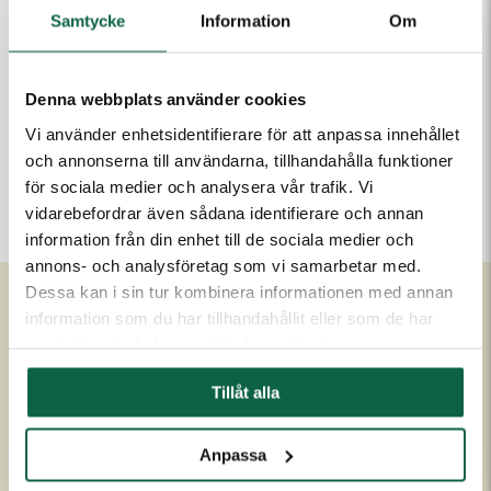
Lägg i varukorgen
Samtycke
Information
Om
Denna webbplats använder cookies
PRODUKTEGENSKAPER
Vi använder enhetsidentifierare för att anpassa innehållet
Höjd (mm)
och annonserna till användarna, tillhandahålla funktioner
8
för sociala medier och analysera vår trafik. Vi
vidarebefordrar även sådana identifierare och annan
information från din enhet till de sociala medier och
annons- och analysföretag som vi samarbetar med.
Dessa kan i sin tur kombinera informationen med annan
information som du har tillhandahållit eller som de har
Om Unigraphics
Kundservice
samlat in när du har använt deras tjänster.
Om oss
Kontakta oss
Tillåt alla
Historia
FAQ
Medarbetare
Om UniScore
Anpassa
Ägare
Köpvillkor