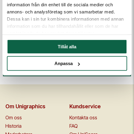
information från din enhet till de sociala medier och
annons- och analysföretag som vi samarbetar med.
Dessa kan i sin tur kombinera informationen med annan
(Fyll i email först) Dra och släpp eller klicka för att ladda
information som du har tillhandahållit eller som de har
upp filer
samlat in när du har använt deras tjänster.
Tillåt alla
Anpassa
Kontakta mig
Om Unigraphics
Kundservice
Om oss
Kontakta oss
Historia
FAQ