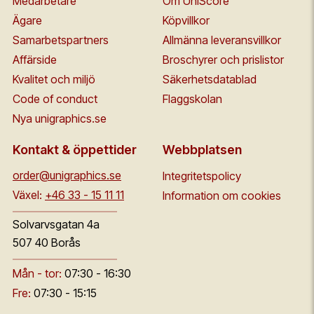
Medarbetare
Om UniScore
Ägare
Köpvillkor
Samarbetspartners
Allmänna leveransvillkor
Affärside
Broschyrer och prislistor
Kvalitet och miljö
Säkerhetsdatablad
Code of conduct
Flaggskolan
Nya unigraphics.se
Kontakt & öppettider
Webbplatsen
order@unigraphics.se
Integritetspolicy
Växel:
+46 33 - 15 11 11
Information om cookies
Solvarvsgatan 4a
507 40 Borås
Mån - tor:
07:30 - 16:30
Fre:
07:30 - 15:15