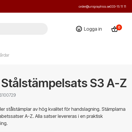
order@unigraphics.se
033-15 11 11
0
Logga in
årdar
 Stålstämpelsats S3 A-Z
 6100729
ller stålstämplar av hög kvalitet för handslagning. Stämplarna
fabetssatser A-Z. Alla satser levereras i en praktisk
ing.