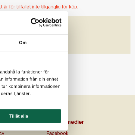
r för tillfället inte tillgänglig för köp.
GENSKAPER
)
Om
andahålla funktioner för
n information från din enhet
 tur kombinera informationen
deras tjänster.
Tillåt alla
en
Sociala medier
icy
Facebook