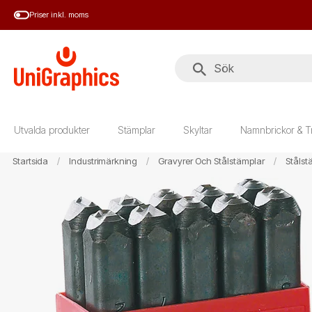
Hoppa
Priser inkl. moms
till
huvudinnehål
Utvalda produkter
Stämplar
Skyltar
Namnbrickor & T
Startsida
Industrimärkning
Gravyrer Och Stålstämplar
Stålst