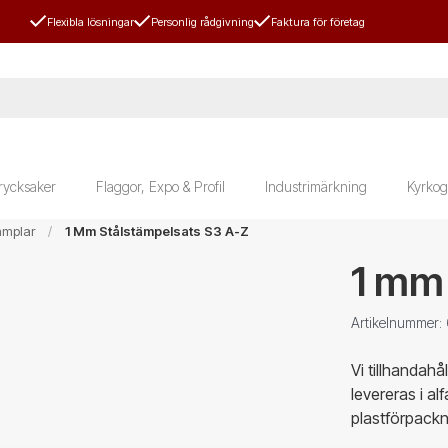
Flexibla lösningar
Personlig rådgivning
Faktura för företag
rycksaker
Flaggor, Expo & Profil
Industrimärkning
Kyrkog
ämplar
1 Mm Stålstämpelsats S3 A-Z
1 mm
Artikelnummer:
Vi tillhandahå
levereras i al
plastförpackn