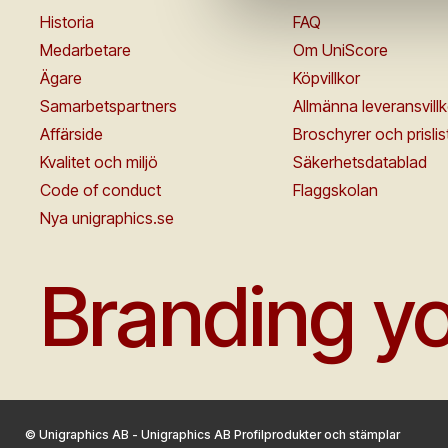
Historia
FAQ
Medarbetare
Om UniScore
Ägare
Köpvillkor
Samarbetspartners
Allmänna leveransvillk
Affärside
Broschyrer och prislis
Kvalitet och miljö
Säkerhetsdatablad
Code of conduct
Flaggskolan
Nya unigraphics.se
Branding yo
© Unigraphics AB - Unigraphics AB Profilprodukter och stämplar