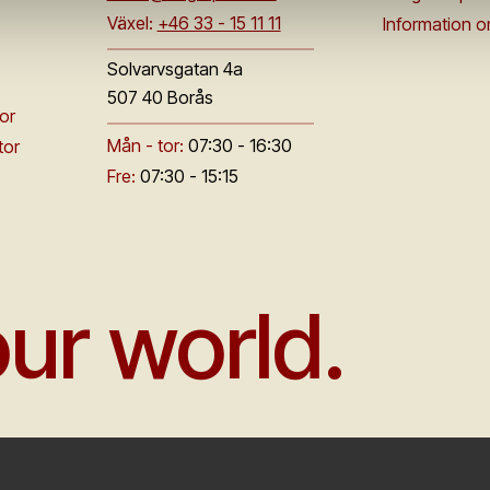
Växel:
+46 33 - 15 11 11
Information 
Solvarvsgatan 4a
507 40 Borås
or
Mån - tor:
07:30 - 16:30
tor
Fre:
07:30 - 15:15
ur world.