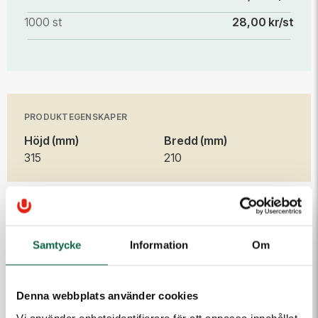
1000 st
28,00 kr/st
PRODUKTEGENSKAPER
Höjd (mm)
Bredd (mm)
315
210
Produkten är en beställningsvara. Ange dina uppgifter
så kontaktar vi dig.
Samtycke
Information
Om
E-post
Denna webbplats använder cookies
Telefon
Vi använder enhetsidentifierare för att anpassa innehållet