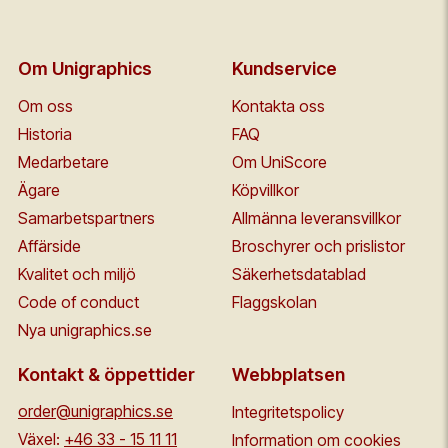
Om Unigraphics
Kundservice
Om oss
Kontakta oss
Historia
FAQ
Medarbetare
Om UniScore
Ägare
Köpvillkor
Samarbetspartners
Allmänna leveransvillkor
Affärside
Broschyrer och prislistor
Kvalitet och miljö
Säkerhetsdatablad
Code of conduct
Flaggskolan
Nya unigraphics.se
Kontakt & öppettider
Webbplatsen
order@unigraphics.se
Integritetspolicy
Växel:
+46 33 - 15 11 11
Information om cookies