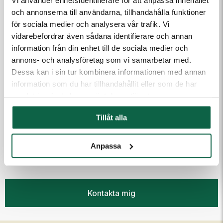
och annonserna till användarna, tillhandahålla funktioner
för sociala medier och analysera vår trafik. Vi
Meddelande till kundtjänst
vidarebefordrar även sådana identifierare och annan
information från din enhet till de sociala medier och
annons- och analysföretag som vi samarbetar med.
Dessa kan i sin tur kombinera informationen med annan
information som du har tillhandahållit eller som de har
samlat in när du har använt deras tjänster.
Tillåt alla
(Fyll i email först) Dra och släpp eller klicka för att ladda
upp filer
Anpassa
Kontakta mig