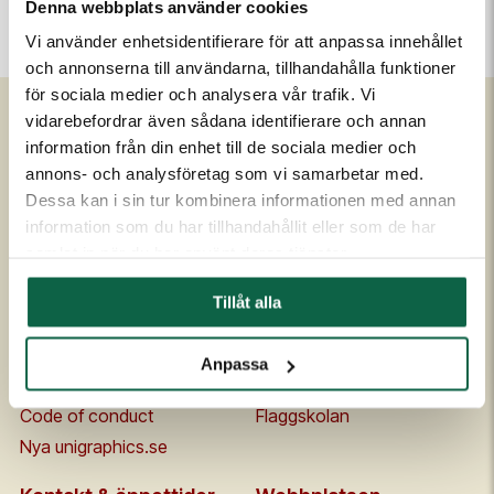
Denna webbplats använder cookies
Vi använder enhetsidentifierare för att anpassa innehållet
och annonserna till användarna, tillhandahålla funktioner
för sociala medier och analysera vår trafik. Vi
vidarebefordrar även sådana identifierare och annan
information från din enhet till de sociala medier och
Om Unigraphics
Kundservice
annons- och analysföretag som vi samarbetar med.
Om oss
Kontakta oss
Dessa kan i sin tur kombinera informationen med annan
information som du har tillhandahållit eller som de har
Historia
FAQ
samlat in när du har använt deras tjänster.
Medarbetare
Om UniScore
Ägare
Köpvillkor
Tillåt alla
Samarbetspartners
Allmänna leveransvillkor
Affärside
Broschyrer och prislistor
Anpassa
Kvalitet och miljö
Säkerhetsdatablad
Code of conduct
Flaggskolan
Nya unigraphics.se