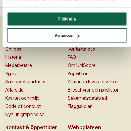
samlat in när du har använt deras tjänster.
Tillåt alla
Anpassa
Om Unigraphics
Kundservice
Om oss
Kontakta oss
Historia
FAQ
Medarbetare
Om UniScore
Ägare
Köpvillkor
Samarbetspartners
Allmänna leveransvillkor
Affärside
Broschyrer och prislistor
Kvalitet och miljö
Säkerhetsdatablad
Code of conduct
Flaggskolan
Nya unigraphics.se
Kontakt & öppettider
Webbplatsen