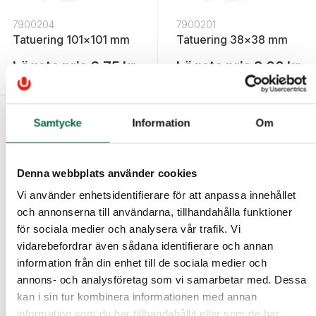
7900204
7900201
Tatuering 101x101 mm
Tatuering 38x38 mm
Lägsta pris
6,75 kr
Lägsta pris
2,00 kr
Samtycke
Information
Om
Denna webbplats använder cookies
Vi använder enhetsidentifierare för att anpassa innehållet
och annonserna till användarna, tillhandahålla funktioner
för sociala medier och analysera vår trafik. Vi
vidarebefordrar även sådana identifierare och annan
information från din enhet till de sociala medier och
7900202
7900203
Tatuering 51x51 mm
Tatuering 76x76 mm
annons- och analysföretag som vi samarbetar med. Dessa
kan i sin tur kombinera informationen med annan
Lägsta pris
2,75 kr
Lägsta pris
3,63 kr
information som du har tillhandahållit eller som de har