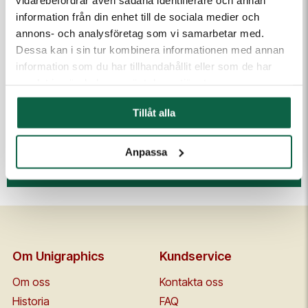
information från din enhet till de sociala medier och
annons- och analysföretag som vi samarbetar med.
Dessa kan i sin tur kombinera informationen med annan
information som du har tillhandahållit eller som de har
(Fyll i email först) Dra och släpp eller klicka för att ladda
samlat in när du har använt deras tjänster.
upp filer
Tillåt alla
Anpassa
Kontakta mig
Om Unigraphics
Kundservice
Om oss
Kontakta oss
Historia
FAQ