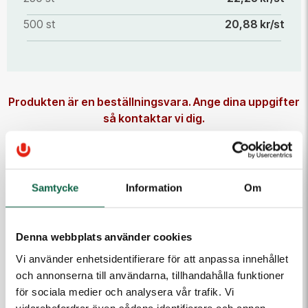
500 st
20,88 kr/st
Produkten är en beställningsvara. Ange dina uppgifter
så kontaktar vi dig.
E-post
Samtycke
Information
Om
Telefon
Denna webbplats använder cookies
Meddelande till kundtjänst
Vi använder enhetsidentifierare för att anpassa innehållet
och annonserna till användarna, tillhandahålla funktioner
för sociala medier och analysera vår trafik. Vi
vidarebefordrar även sådana identifierare och annan