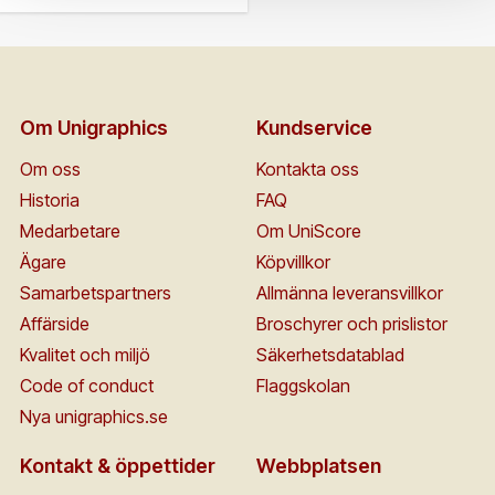
Om Unigraphics
Kundservice
Om oss
Kontakta oss
Historia
FAQ
Medarbetare
Om UniScore
Ägare
Köpvillkor
Samarbetspartners
Allmänna leveransvillkor
Affärside
Broschyrer och prislistor
Kvalitet och miljö
Säkerhetsdatablad
Code of conduct
Flaggskolan
Nya unigraphics.se
Kontakt & öppettider
Webbplatsen