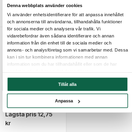
Lägsta pris
12,75
Lägsta pris
12,75
Denna webbplats använder cookies
kr
kr
Vi använder enhetsidentifierare för att anpassa innehållet
och annonserna till användarna, tillhandahålla funktioner
för sociala medier och analysera vår trafik. Vi
vidarebefordrar även sådana identifierare och annan
information från din enhet till de sociala medier och
annons- och analysföretag som vi samarbetar med. Dessa
kan i sin tur kombinera informationen med annan
information som du har tillhandahållit eller som de har
samlat in när du har använt deras tjänster.
Tillåt alla
7900025
Anpassa
Logoband otryckta, Vit
Lägsta pris
12,75
kr