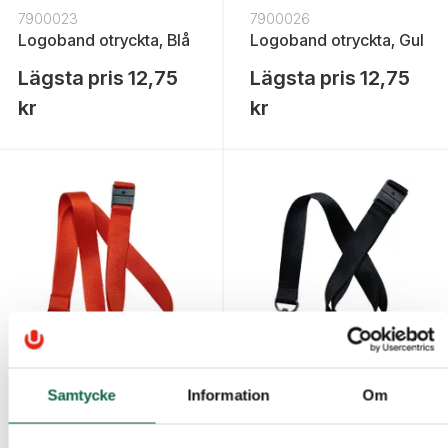
7900023
7900026
Logoband otryckta, Blå
Logoband otryckta, Gul
Lägsta pris
12,75
Lägsta pris
12,75
kr
kr
7900022
7900024
Samtycke
Information
Om
Logoband otryckta, Röd
Logoband otryckta,
Svart