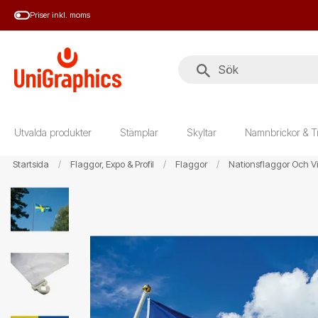
Hoppa
Priser inkl. moms
till
huvudinnehål
Utvalda produkter
Stämplar
Skyltar
Namnbrickor & T
Startsida
Flaggor, Expo & Profil
Flaggor
Nationsflaggor Och V