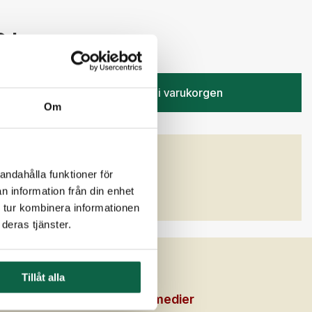
 kr
Lägg i varukorgen
Om
GENSKAPER
andahålla funktioner för
)
Bredd (mm)
n information från din enhet
2000
 tur kombinera informationen
deras tjänster.
Tillåt alla
en
Sociala medier