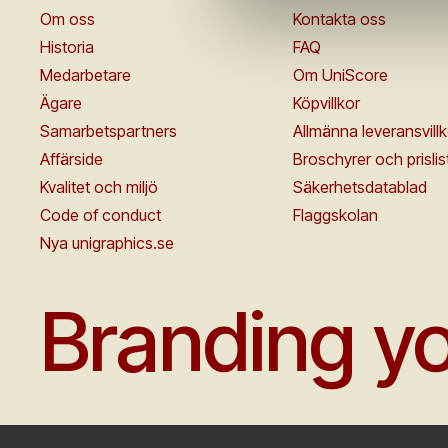
Om oss
Kontakta oss
Historia
FAQ
Medarbetare
Om UniScore
Ägare
Köpvillkor
Samarbetspartners
Allmänna leveransvillk
Affärside
Broschyrer och prislis
Kvalitet och miljö
Säkerhetsdatablad
Code of conduct
Flaggskolan
Nya unigraphics.se
Branding yo