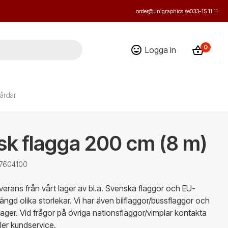
order@unigraphics.se
033-15 11 11
0
Logga in
årdar
k flagga 200 cm (8 m)
 7604100
rans från vårt lager av bl.a. Svenska flaggor och EU-
ängd olika storlekar. Vi har även bilflaggor/bussflaggor och
lager. Vid frågor på övriga nationsflaggor/vimplar kontakta
ller kundservice.