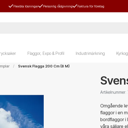
Flexibla lösningar
Personlig rådgivning
Faktura för företag
rycksaker
Flaggor, Expo & Profil
Industrimärkning
Kyrkog
implar
Svensk Flagga 200 Cm (8 M)
Svens
Artikelnummer:
Omgående leve
flaggor i en m
bordflaggor i 
våra säljare e