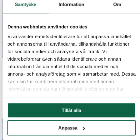
Samtycke
Information
Om
Denna webbplats använder cookies
Vi använder enhetsidentifierare för att anpassa innehållet
och annonserna till användarna, tillhandahålla funktioner
för sociala medier och analysera vår trafik. Vi
vidarebefordrar även sådana identifierare och annan
7604235
7604104
information från din enhet till de sociala medier och
Nationsflagga EU 350
Nationsflagga Svensk
annons- och analysföretag som vi samarbetar med. Dessa
cm (14 m)
350 cm (14 m)
kan i sin tur kombinera informationen med annan
information som du har tillhandahållit eller som de har
5 370,00 kr
1 481,25 kr
samlat in när du har använt deras tjänster.
Tillåt alla
Anpassa