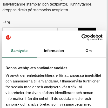
självfärgande stämplar och textplattor. Tunnflytande,
droppas direkt på stämpelns textplatta.
Färg
Blå
Grön
Röd
Svart
Viol
120,00 kr
Samtycke
Information
Om
Antal
Denna webbplats använder cookies
Lägg i varukorgen
Vi använder enhetsidentifierare för att anpassa innehållet
och annonserna till användarna, tillhandahålla funktioner
för sociala medier och analysera vår trafik. Vi
PRODUKTEGENSKAPER
vidarebefordrar även sådana identifierare och annan
information från din enhet till de sociala medier och
Färg
annons- och analysföretag som vi samarbetar med.
Viol