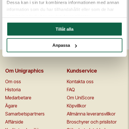
Dessa kan i sin tur kombinera informationen med annan
information som du har tillhandahållit eller som de har
STÄMPEL
samlat in när du har använt deras tjänster.
Stämpelfärg
Viol
Tillåt alla
Anpassa
Om Unigraphics
Kundservice
Om oss
Kontakta oss
Historia
FAQ
Medarbetare
Om UniScore
Ägare
Köpvillkor
Samarbetspartners
Allmänna leveransvillkor
Affärside
Broschyrer och prislistor