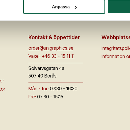
Anpassa
Kontakt & öppettider
Webbplats
order@unigraphics.se
Integritetspol
Växel:
+46 33 - 15 11 11
Information 
Solvarvsgatan 4a
507 40 Borås
or
Mån - tor:
07:30 - 16:30
tor
Fre:
07:30 - 15:15