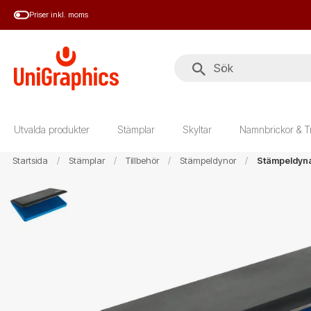
Hoppa
Priser inkl. moms
till
huvudinnehål
Utvalda produkter
Stämplar
Skyltar
Namnbrickor & T
Startsida
Stämplar
Tillbehör
Stämpeldynor
Stämpeldyn