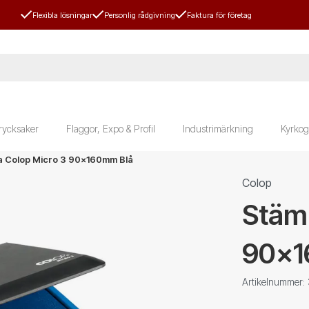
Flexibla lösningar
Personlig rådgivning
Faktura för företag
rycksaker
Flaggor, Expo & Profil
Industrimärkning
Kyrkog
a Colop Micro 3 90x160mm Blå
Colop
Stäm
90x1
Artikelnummer: