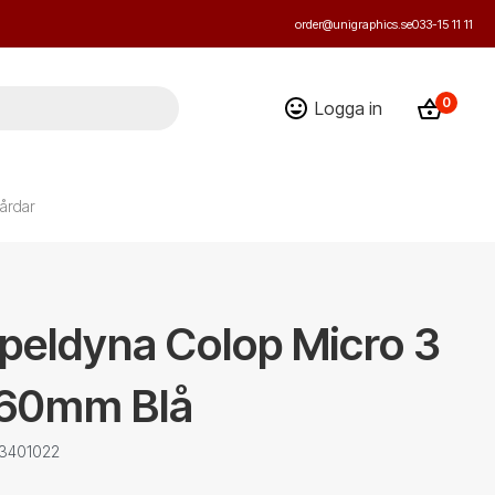
order@unigraphics.se
033-15 11 11
0
Logga in
årdar
peldyna Colop Micro 3
60mm Blå
 3401022