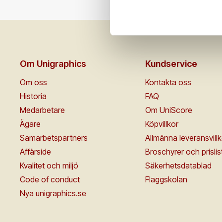
Om Unigraphics
Kundservice
Om oss
Kontakta oss
Historia
FAQ
Medarbetare
Om UniScore
Ägare
Köpvillkor
Samarbetspartners
Allmänna leveransvillk
Affärside
Broschyrer och prislis
Kvalitet och miljö
Säkerhetsdatablad
Code of conduct
Flaggskolan
Nya unigraphics.se