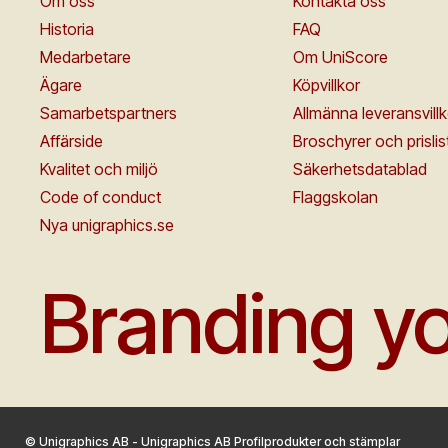
Om oss
Kontakta oss
Historia
FAQ
Medarbetare
Om UniScore
Ägare
Köpvillkor
Samarbetspartners
Allmänna leveransvillk
Affärside
Broschyrer och prislis
Kvalitet och miljö
Säkerhetsdatablad
Code of conduct
Flaggskolan
Nya unigraphics.se
Branding yo
© Unigraphics AB - Unigraphics AB Profilprodukter och stämplar