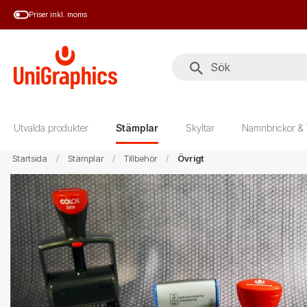
Hoppa
Priser inkl. moms
till
huvudinnehål
Utvalda produkter
Stämplar
Skyltar
Namnbrickor & 
Startsida
Stämplar
Tillbehör
Övrigt