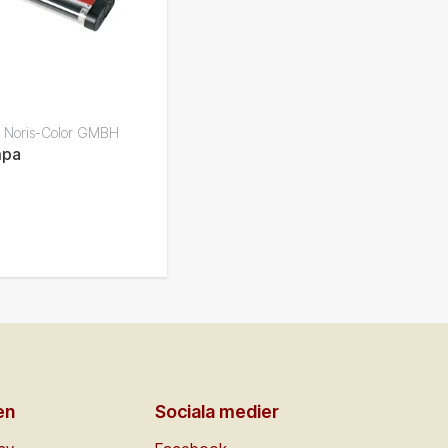
 Noris-Color GMBH
mpa
en
Sociala medier