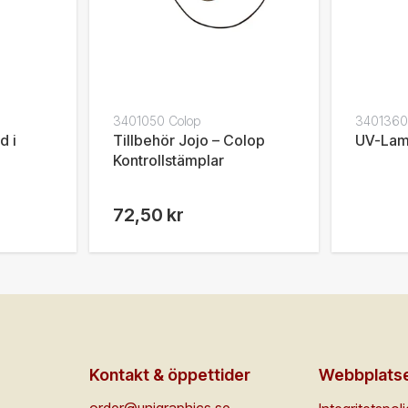
3401050 Colop
3401360
d i
Tillbehör Jojo – Colop
UV-La
Kontrollstämplar
72,50 kr
Kontakt & öppettider
Webbplats