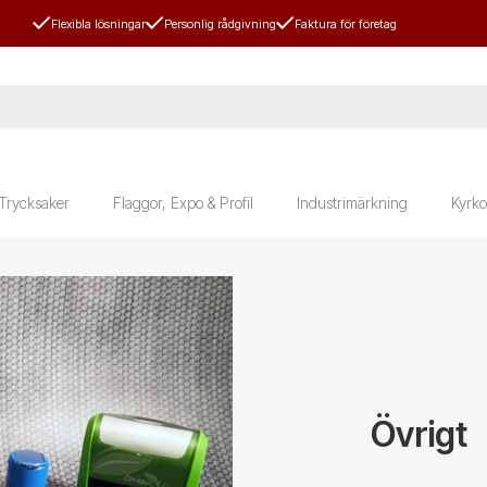
Flexibla lösningar
Personlig rådgivning
Faktura för företag
Trycksaker
Flaggor, Expo & Profil
Industrimärkning
Kyrk
Övrigt