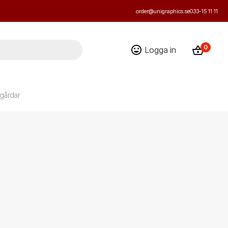
order@unigraphics.se
033-15 11 11
0
Logga in
ogårdar