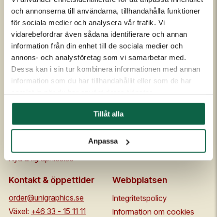
och annonserna till användarna, tillhandahålla funktioner
för sociala medier och analysera vår trafik. Vi
Om Unigraphics
Kundservice
vidarebefordrar även sådana identifierare och annan
information från din enhet till de sociala medier och
Om oss
Kontakta oss
annons- och analysföretag som vi samarbetar med.
Historia
FAQ
Dessa kan i sin tur kombinera informationen med annan
Medarbetare
Om UniScore
information som du har tillhandahållit eller som de har
Ägare
Köpvillkor
samlat in när du har använt deras tjänster.
Samarbetspartners
Allmänna leveransvillkor
Tillåt alla
Affärside
Broschyrer och prislistor
Kvalitet och miljö
Säkerhetsdatablad
Anpassa
Code of conduct
Flaggskolan
Nya unigraphics.se
Kontakt & öppettider
Webbplatsen
order@unigraphics.se
Integritetspolicy
Växel:
+46 33 - 15 11 11
Information om cookies