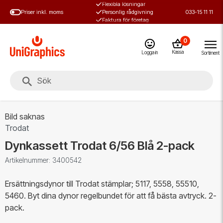
Flexibla lösningar
Hoppa
Priser inkl. moms
Personlig rådgivning
033-15 11 11
till
Faktura för företag
huvudinnehål
0
Kassa
Logga in
Sortiment
Bild saknas
Trodat
Dynkassett Trodat 6/56 Blå 2-pack
Artikelnummer: 3400542
Ersättningsdynor till Trodat stämplar; 5117, 5558, 55510,
5460. Byt dina dynor regelbundet för att få bästa avtryck. 2-
pack.