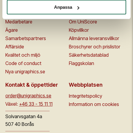
Om oss
Kontakta oss
Anpassa
Historia
FAQ
Medarbetare
Om UniScore
Ägare
Köpvillkor
Samarbetspartners
Allmänna leveransvillkor
Affärside
Broschyrer och prislistor
Kvalitet och miljö
Säkerhetsdatablad
Code of conduct
Flaggskolan
Nya unigraphics.se
Kontakt & öppettider
Webbplatsen
order@unigraphics.se
Integritetspolicy
Växel:
+46 33 - 15 11 11
Information om cookies
Solvarvsgatan 4a
507 40 Borås