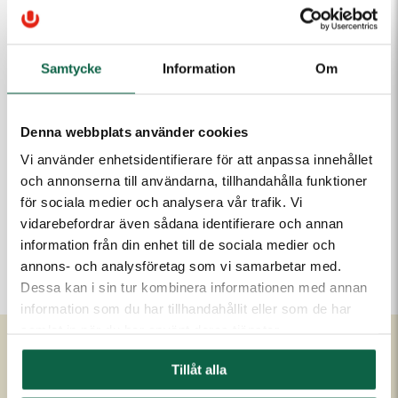
230,00 kr
Samtycke
Information
Om
Antal
Lägg i varukorgen
Denna webbplats använder cookies
Vi använder enhetsidentifierare för att anpassa innehållet
och annonserna till användarna, tillhandahålla funktioner
PRODUKTEGENSKAPER
för sociala medier och analysera vår trafik. Vi
vidarebefordrar även sådana identifierare och annan
Färg
information från din enhet till de sociala medier och
Blå
annons- och analysföretag som vi samarbetar med.
Dessa kan i sin tur kombinera informationen med annan
information som du har tillhandahållit eller som de har
samlat in när du har använt deras tjänster.
Tillåt alla
Om Unigraphics
Kundservice