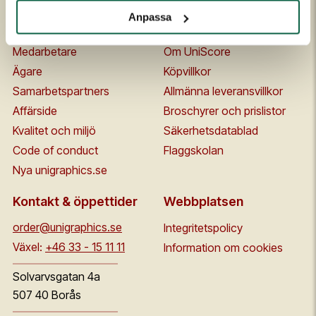
Om oss
Kontakta oss
Anpassa
Historia
FAQ
Medarbetare
Om UniScore
Ägare
Köpvillkor
Samarbetspartners
Allmänna leveransvillkor
Affärside
Broschyrer och prislistor
Kvalitet och miljö
Säkerhetsdatablad
Code of conduct
Flaggskolan
Nya unigraphics.se
Kontakt & öppettider
Webbplatsen
order@unigraphics.se
Integritetspolicy
Växel:
+46 33 - 15 11 11
Information om cookies
Solvarvsgatan 4a
507 40 Borås