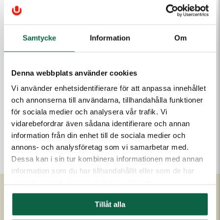
116,25 kr
Samtycke
Information
Om
Antal
Lägg i varukorgen
Denna webbplats använder cookies
Vi använder enhetsidentifierare för att anpassa innehållet
och annonserna till användarna, tillhandahålla funktioner
PRODUKTEGENSKAPER
för sociala medier och analysera vår trafik. Vi
vidarebefordrar även sådana identifierare och annan
Färg
information från din enhet till de sociala medier och
Blå
annons- och analysföretag som vi samarbetar med.
Dessa kan i sin tur kombinera informationen med annan
information som du har tillhandahållit eller som de har
samlat in när du har använt deras tjänster.
Tillåt alla
Om Unigraphics
Kundservice