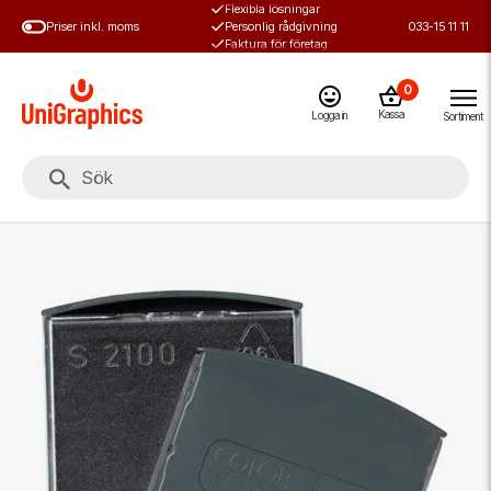
Flexibla lösningar
Hoppa
Priser inkl. moms
Personlig rådgivning
033-15 11 11
till
Faktura för företag
huvudinnehål
0
Kassa
Logga in
Sortiment