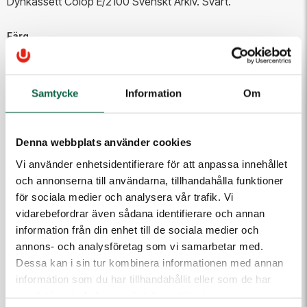
Dynkassett Colop E/2100 Svenskt Arkiv. Svart.
Färg
Svart
Samtycke
Information
Om
202,50 kr
Denna webbplats använder cookies
Antal
Vi använder enhetsidentifierare för att anpassa innehållet
Lägg i varukorgen
och annonserna till användarna, tillhandahålla funktioner
för sociala medier och analysera vår trafik. Vi
vidarebefordrar även sådana identifierare och annan
information från din enhet till de sociala medier och
PRODUKTEGENSKAPER
annons- och analysföretag som vi samarbetar med.
Färg
Dessa kan i sin tur kombinera informationen med annan
Svart
information som du har tillhandahållit eller som de har
samlat in när du har använt deras tjänster.