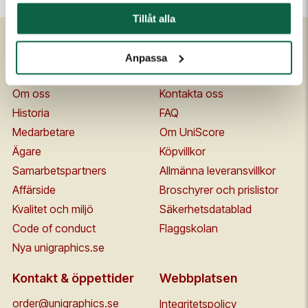
Tillåt alla
Anpassa
Om Unigraphics
Kundservice
Om oss
Kontakta oss
Historia
FAQ
Medarbetare
Om UniScore
Ägare
Köpvillkor
Samarbetspartners
Allmänna leveransvillkor
Affärside
Broschyrer och prislistor
Kvalitet och miljö
Säkerhetsdatablad
Code of conduct
Flaggskolan
Nya unigraphics.se
Kontakt & öppettider
Webbplatsen
order@unigraphics.se
Integritetspolicy