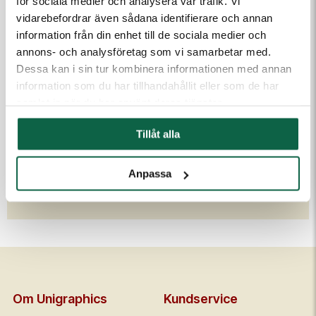
för sociala medier och analysera vår trafik. Vi
1 107,50 kr
vidarebefordrar även sådana identifierare och annan
information från din enhet till de sociala medier och
annons- och analysföretag som vi samarbetar med.
Skapa ny
Dessa kan i sin tur kombinera informationen med annan
information som du har tillhandahållit eller som de har
samlat in när du har använt deras tjänster.
PRODUKTEGENSKAPER
Tillåt alla
Höjd (mm)
Bredd (mm)
49
68
Anpassa
Färg
Röd
Om Unigraphics
Kundservice