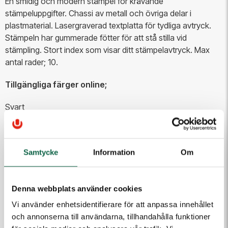
En smidig och modern stämpel för krävande
stämpeluppgifter. Chassi av metall och övriga delar i
plastmaterial. Lasergraverad textplatta för tydliga avtryck.
Stämpeln har gummerade fötter för att stå stilla vid
stämpling. Stort index som visar ditt stämpelavtryck. Max
antal rader; 10.
Tillgängliga färger online;
Svart
Blå
Röd
Samtycke
Information
Om
Val av färg görs efter att underlaget är skapat i onlineeditorn.
Färg
Denna webbplats använder cookies
Blå
Röd
Svart
Vi använder enhetsidentifierare för att anpassa innehållet
och annonserna till användarna, tillhandahålla funktioner