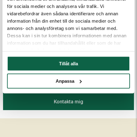
Meddelande till kundtjänst
för sociala medier och analysera vår trafik. Vi
vidarebefordrar även sådana identifierare och annan
information från din enhet till de sociala medier och
annons- och analysföretag som vi samarbetar med.
Dessa kan i sin tur kombinera informationen med annan
information som du har tillhandahållit eller som de har
samlat in när du har använt deras tjänster.
(Fyll i email först) Dra och släpp eller klicka för att ladda
Tillåt alla
upp filer
Anpassa
Kontakta mig