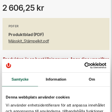
2 606,25 kr
PDFER
Produktblad (PDF)
Mässkit_Stämpelkit.pdf
Produkten är en beställningsvara. Ange dina uppgifter
så kontaktar vi dig.
Samtycke
Information
Om
E-post
Denna webbplats använder cookies
Telefon
Vi använder enhetsidentifierare för att anpassa innehållet
och annonserna till användarna, tillhandahålla funktioner