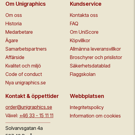
Om Unigraphics
Kundservice
Om oss
Kontakta oss
Historia
FAQ
Medarbetare
Om UniScore
Ägare
Köpvillkor
Samarbetspartners
Allmänna leveransvillkor
Affärside
Broschyrer och prislistor
Kvalitet och miljö
Säkerhetsdatablad
Code of conduct
Flaggskolan
Nya unigraphics.se
Kontakt & öppettider
Webbplatsen
order@unigraphics.se
Integritetspolicy
Växel:
+46 33 - 15 11 11
Information om cookies
Solvarvsgatan 4a