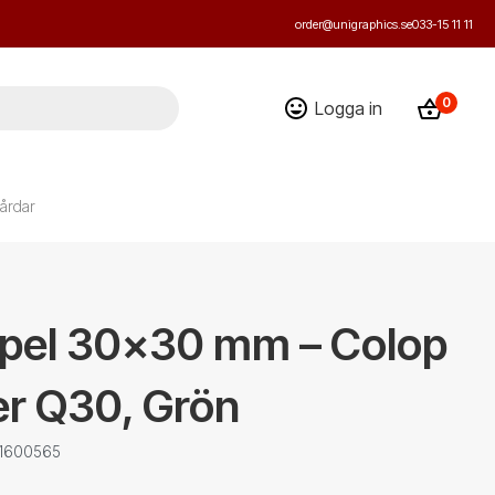
order@unigraphics.se
033-15 11 11
0
Logga in
årdar
pel 30x30 mm – Colop
er Q30, Grön
 1600565