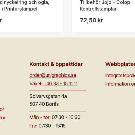
 nyckelring och ögla,
Tillbehör Jojo – Colop
i Printerstämpel
Kontrollstämplar
r
72,50 kr
Kontakt & öppettider
Webbplats
order@unigraphics.se
Integritetspol
Växel:
+46 33 - 15 11 11
Information 
Solvarvsgatan 4a
507 40 Borås
or
Mån - tor:
07:30 - 16:30
tor
Fre:
07:30 - 15:15