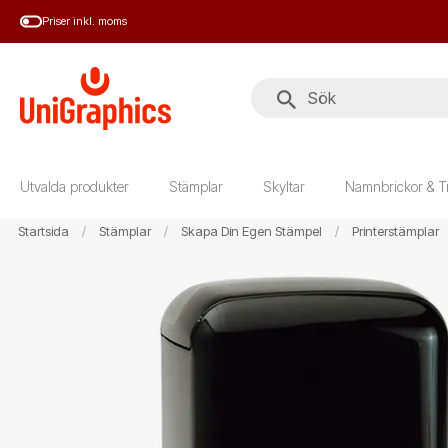
Hoppa
Priser inkl. moms
till
huvudinnehål
Utvalda produkter
Stämplar
Skyltar
Namnbrickor & T
Startsida
Stämplar
Skapa Din Egen Stämpel
Printerstämplar