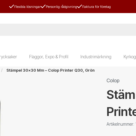
Flexibla lösningar
Personlig rådgivning
Faktura för företag
rycksaker
Flaggor, Expo & Profil
Industrimärkning
Kyrkog
Stämpel 30x30 Mm – Colop Printer Q30, Grön
Colop
Stäm
Print
Artikelnummer: