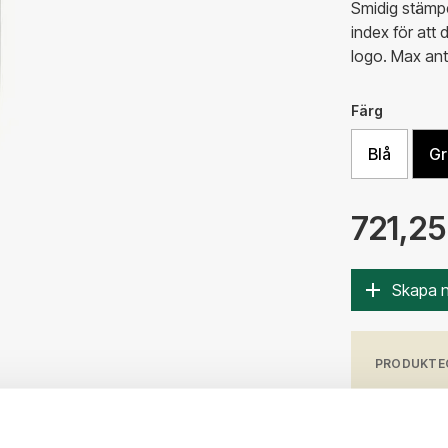
Smidig stämpe
index för att 
logo. Max anta
Färg
Blå
Gr
721,25
Skapa 
PRODUKTE
Höjd (mm
30