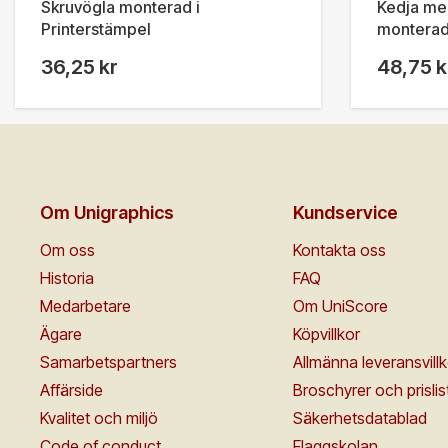
Skruvögla monterad i
Kedja med
Printerstämpel
monterad 
36,25 kr
48,75 k
Om Unigraphics
Kundservice
Om oss
Kontakta oss
Historia
FAQ
Medarbetare
Om UniScore
Ägare
Köpvillkor
Samarbetspartners
Allmänna leveransvillk
Affärside
Broschyrer och prislis
Kvalitet och miljö
Säkerhetsdatablad
Code of conduct
Flaggskolan