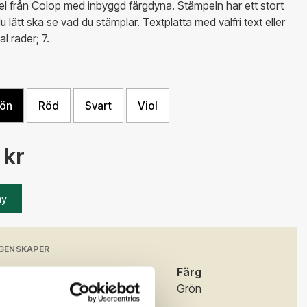
l från Colop med inbyggd färgdyna. Stämpeln har ett stort
du lätt ska se vad du stämplar. Textplatta med valfri text eller
l rader; 7.
ön
Röd
Svart
Viol
 kr
ny
GENSKAPER
)
Bredd (mm)
Färg
30
Grön