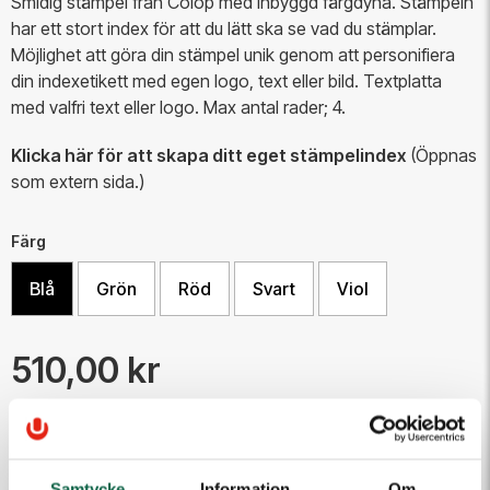
Smidig stämpel från Colop med inbyggd färgdyna. Stämpeln
har ett stort index för att du lätt ska se vad du stämplar.
Möjlighet att göra din stämpel unik genom att personifiera
din indexetikett med egen logo, text eller bild. Textplatta
med valfri text eller logo. Max antal rader; 4.
Klicka här för att skapa ditt eget stämpelindex
(Öppnas
som extern sida.)
Färg
Blå
Grön
Röd
Svart
Viol
510,00 kr
Skapa ny
Samtycke
Information
Om