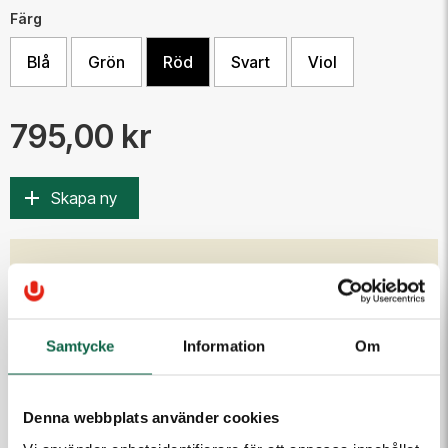
Färg
Blå
Grön
Röd
Svart
Viol
795,00 kr
Skapa ny
PRODUKTEGENSKAPER
Höjd (mm)
Bredd (mm)
23
59
Samtycke
Information
Om
Färg
Röd
Denna webbplats använder cookies