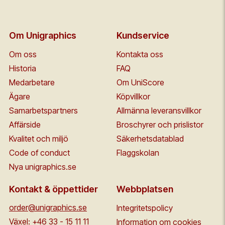
Om Unigraphics
Kundservice
Om oss
Kontakta oss
Historia
FAQ
Medarbetare
Om UniScore
Ägare
Köpvillkor
Samarbetspartners
Allmänna leveransvillkor
Affärside
Broschyrer och prislistor
Kvalitet och miljö
Säkerhetsdatablad
Code of conduct
Flaggskolan
Nya unigraphics.se
Kontakt & öppettider
Webbplatsen
order@unigraphics.se
Integritetspolicy
Växel:
+46 33 - 15 11 11
Information om cookies