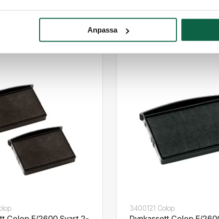
tt Colop E/2600
Dynkassett Colop E/2600
d
Anpassa
kr
157,50 kr
olop
3400121 Colop
tt Colop E/2600 Svart 2-
Dynkassett Colop E/260