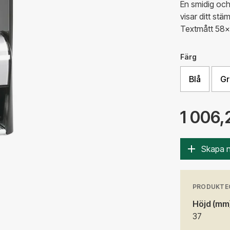
En smidig oc
visar ditt st
Textmått 58
Färg
Blå
Gr
1 006,
Skapa 
PRODUKTE
Höjd (mm
37