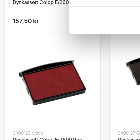
Dynkassett Colop E/2600 Blå
Dynkasse
Oinfärga
157,50 kr
157,50 
3400123 Colop
3400127 C
Dynkassett Colop E/2600 Röd
Dynkasse