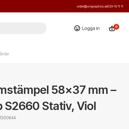
order@unigraphics.se
033-15 11 11
0
Logga in
årdar
mstämpel 58x37 mm –
 S2660 Stativ, Viol
 1300644