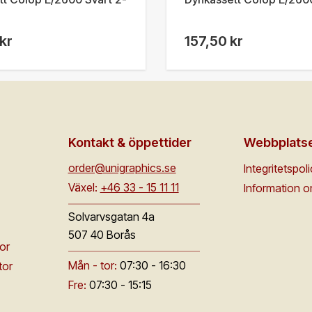
kr
157,50 kr
Kontakt & öppettider
Webbplats
order@unigraphics.se
Integritetspol
Växel:
+46 33 - 15 11 11
Information 
Solvarvsgatan 4a
507 40 Borås
or
Mån - tor:
07:30 - 16:30
tor
Fre:
07:30 - 15:15