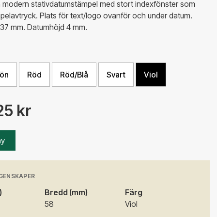
h modern stativdatumstämpel med stort indexfönster som
ämpelavtryck. Plats för text/logo ovanför och under datum.
x37 mm. Datumhöjd 4 mm.
ön
Röd
Röd/Blå
Svart
Viol
25 kr
ny
GENSKAPER
)
Bredd (mm)
Färg
58
Viol