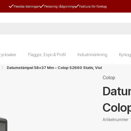
Flexibla lösningar
Personlig rådgivning
Faktura för företag
rycksaker
Flaggor, Expo & Profil
Industrimärkning
Kyrkog
Datumstämpel 58x37 Mm – Colop S2660 Stativ, Viol
Colop
Datu
Colop
Artikelnummer: