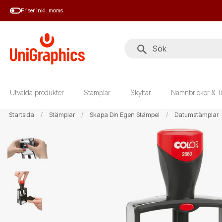
Hoppa
Priser inkl. moms
till
huvudinnehål
Utvalda produkter
Stämplar
Skyltar
Namnbrickor & T
Startsida
Stämplar
Skapa Din Egen Stämpel
Datumstämplar