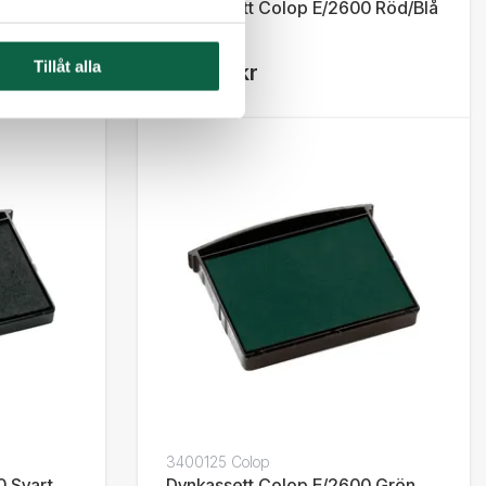
 Viol
Dynkassett Colop E/2600 Röd/Blå
Tillåt alla
183,75 kr
3400125 Colop
0 Svart
Dynkassett Colop E/2600 Grön