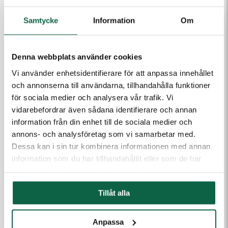
Samtycke
Information
Om
Denna webbplats använder cookies
Vi använder enhetsidentifierare för att anpassa innehållet
och annonserna till användarna, tillhandahålla funktioner
3401262 Reiner
3401271 Reiner
för sociala medier och analysera vår trafik. Vi
Färgpatron Reiner
Färgpatron Reiner
vidarebefordrar även sådana identifierare och annan
Jetstamp 790-792,
Jetstamp
information från din enhet till de sociala medier och
990 Svart.
790/Speed i Jet
Metall/Plast
798, 990 Svart
annons- och analysföretag som vi samarbetar med.
Dessa kan i sin tur kombinera informationen med annan
913,75 kr
638,75 kr
information som du har tillhandahållit eller som de har
samlat in när du har använt deras tjänster.
Tillåt alla
Anpassa