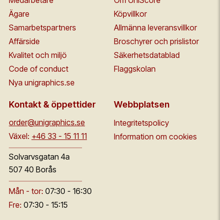
Medarbetare
Om UniScore
Ägare
Köpvillkor
Samarbetspartners
Allmänna leveransvillkor
Affärside
Broschyrer och prislistor
Kvalitet och miljö
Säkerhetsdatablad
Code of conduct
Flaggskolan
Nya unigraphics.se
Kontakt & öppettider
Webbplatsen
order@unigraphics.se
Integritetspolicy
Växel:
+46 33 - 15 11 11
Information om cookies
Solvarvsgatan 4a
507 40 Borås
Mån - tor:
07:30 - 16:30
Fre:
07:30 - 15:15