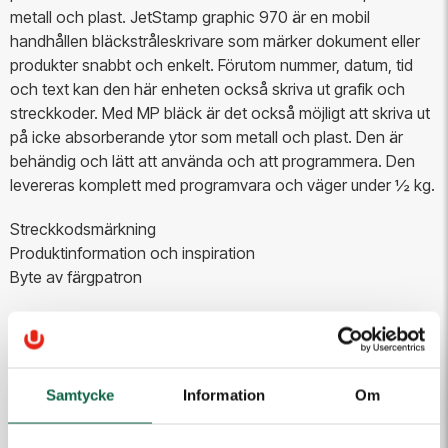
metall och plast. JetStamp graphic 970 är en mobil
handhållen bläckstråleskrivare som märker dokument eller
produkter snabbt och enkelt. Förutom nummer, datum, tid
och text kan den här enheten också skriva ut grafik och
streckkoder. Med MP bläck är det också möjligt att skriva ut
på icke absorberande ytor som metall och plast. Den är
behändig och lätt att använda och att programmera. Den
levereras komplett med programvara och väger under ½ kg.
Streckkodsmärkning
Produktinformation och inspiration
Byte av färgpatron
OBS! Färgpatroner köps separat.
20 943,75 kr
Samtycke
Information
Om
Antal