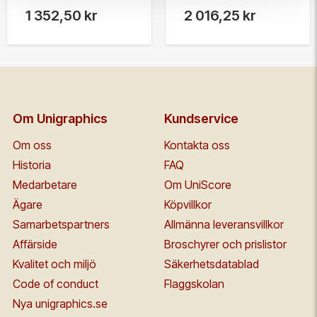
1 352,50 kr
2 016,25 kr
Om Unigraphics
Kundservice
Om oss
Kontakta oss
Historia
FAQ
Medarbetare
Om UniScore
Ägare
Köpvillkor
Samarbetspartners
Allmänna leveransvillkor
Affärside
Broschyrer och prislistor
Kvalitet och miljö
Säkerhetsdatablad
Code of conduct
Flaggskolan
Nya unigraphics.se