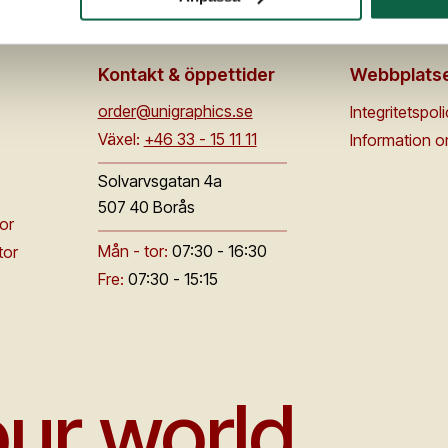
Kontakt & öppettider
Webbplats
order@unigraphics.se
Integritetspol
Växel:
+46 33 - 15 11 11
Information 
Solvarvsgatan 4a
507 40 Borås
or
Mån - tor:
07:30 - 16:30
tor
Fre:
07:30 - 15:15
ur world.