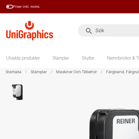
Hoppa
Priser inkl. moms
till
huvudinnehål
Utvalda produkter
Stämplar
Skyltar
Namnbrickor & T
Startsida
Stämplar
Maskiner Och Tillbehör
Färgband, Färgrull