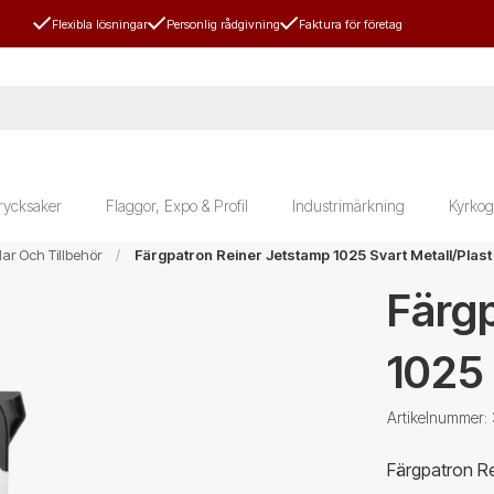
Flexibla lösningar
Personlig rådgivning
Faktura för företag
rycksaker
Flaggor, Expo & Profil
Industrimärkning
Kyrkog
ar Och Tillbehör
Färgpatron Reiner Jetstamp 1025 Svart Metall/Plast
Färgp
1025 
Artikelnummer:
Färgpatron Re