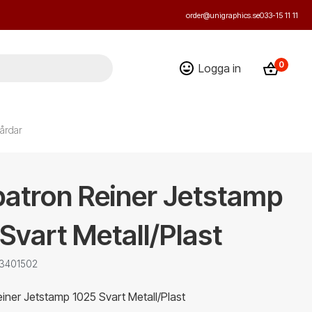
order@unigraphics.se
033-15 11 11
0
Logga in
årdar
atron Reiner Jetstamp
Svart Metall/Plast
 3401502
iner Jetstamp 1025 Svart Metall/Plast