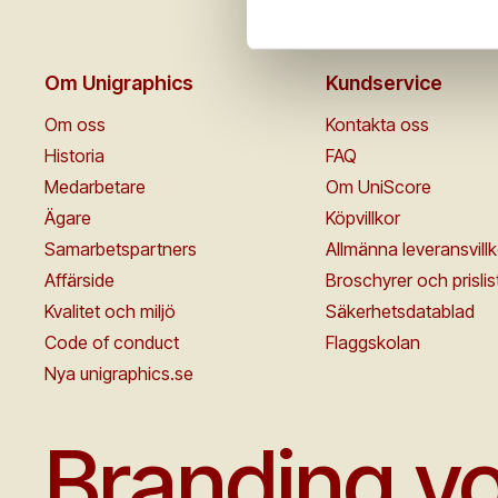
Om Unigraphics
Kundservice
Om oss
Kontakta oss
Historia
FAQ
Medarbetare
Om UniScore
Ägare
Köpvillkor
Samarbetspartners
Allmänna leveransvillk
Affärside
Broschyrer och prislis
Kvalitet och miljö
Säkerhetsdatablad
Code of conduct
Flaggskolan
Nya unigraphics.se
Branding yo