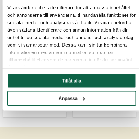
Vi använder enhetsidentifierare för att anpassa innehållet
och annonserna till användarna, tillhandahålla funktioner för
sociala medier och analysera vår trafik. Vi vidarebefordrar
även sådana identifierare och annan information från din
enhet till de sociala medier och annons- och analysföretag
som vi samarbetar med. Dessa kan i sin tur kombinera
informationen med annan information som du har
tillhandahållit eller som de har samlat in när du har använt
deras tjänster.
4400021 COLOP Arts & Crafts
Tillåt alla
4400020 COLOP Arts & Craft
Dynkassetter 4-färger
Dynkassetter 4-färger
Classic, Colop A & C
Pastell, Colop A & C Littl
Anpassa
Little NIO
NIO