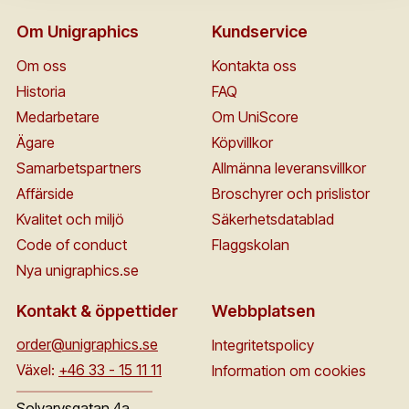
Om Unigraphics
Kundservice
Om oss
Kontakta oss
Historia
FAQ
Medarbetare
Om UniScore
Ägare
Köpvillkor
Samarbetspartners
Allmänna leveransvillkor
Affärside
Broschyrer och prislistor
Kvalitet och miljö
Säkerhetsdatablad
Code of conduct
Flaggskolan
Nya unigraphics.se
Kontakt & öppettider
Webbplatsen
order@unigraphics.se
Integritetspolicy
Växel:
+46 33 - 15 11 11
Information om cookies
Solvarvsgatan 4a