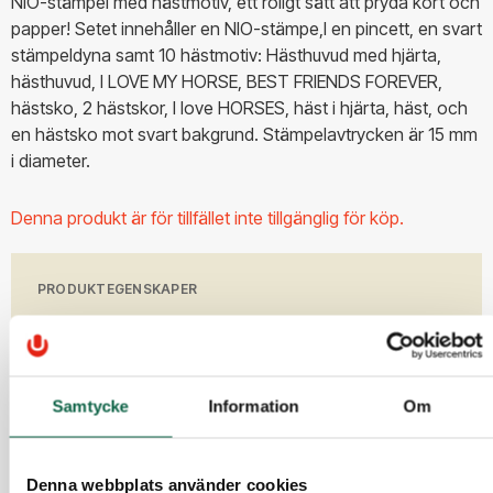
NIO-stämpel med hästmotiv, ett roligt sätt att pryda kort och
papper! Setet innehåller en NIO-stämpe,l en pincett, en svart
stämpeldyna samt 10 hästmotiv: Hästhuvud med hjärta,
hästhuvud, I LOVE MY HORSE, BEST FRIENDS FOREVER,
hästsko, 2 hästskor, I love HORSES, häst i hjärta, häst, och
en hästsko mot svart bakgrund. Stämpelavtrycken är 15 mm
i diameter.
Denna produkt är för tillfället inte tillgänglig för köp.
PRODUKTEGENSKAPER
Höjd (mm)
Bredd (mm)
150
150
Samtycke
Information
Om
TILLBEHÖR
Denna webbplats använder cookies